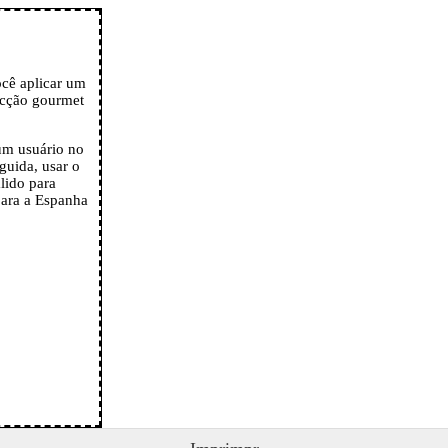
cê aplicar um
ecção gourmet
um usuário no
guida, usar o
ido para
para a Espanha