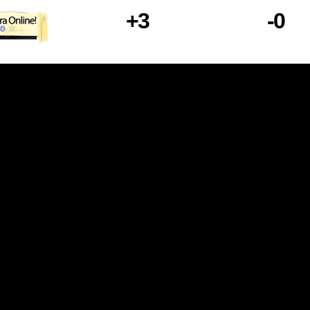
+3
-0
brasilmundial