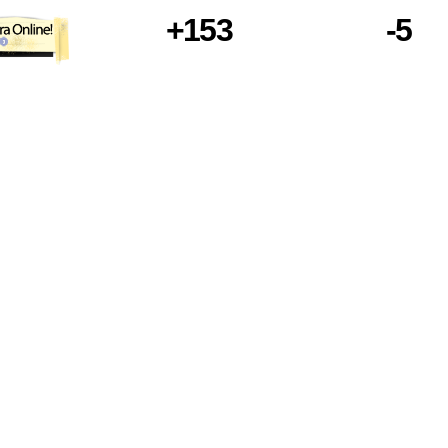
+153
-5
vouchers