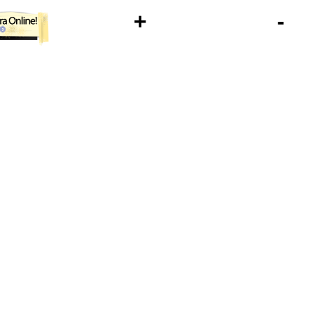
+
-
inglescurso22