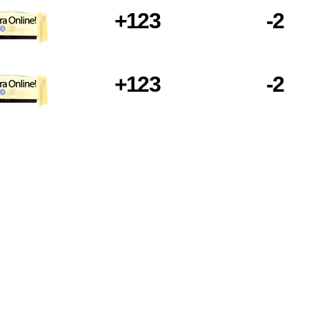
+123
-2
vouchers