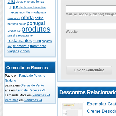
dia
férias
dietas
emprego
jogos
lar
licores
loja online
marcas
moda
mochilas
natal
Mail (will not be published) Obrigat
oferta
online
novidades
portugal
perfume
poker
produtos
presente
Website
pulseira
restaurante
restaurantes
roupa
sapatos
telemoveis
tratamento
spa
viagens
vinhos
Comentários Recentes
Paulo
em
Panda de Peluche
Gratuito
patrica
em
Ofertas de Verão
ana
em
Livro de Receitas PT
Descontos Relacionad
Fernanda Mota
em
Perfumes 24
Perfumes
em
Perfumes 24
Exemplar Grat
Creme Desodo