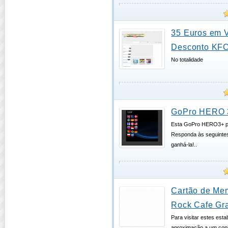
35 Euros em 
Desconto KF
No totalidade
GoPro HERO 
Esta GoPro HERO3+ p
Responda às seguinte
ganhá-la!..
Cartão de Me
Rock Cafe Gra
Para visitar estes esta
aproximação a um conj