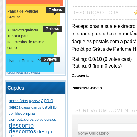
7 views
Panda de Peluche
DESCRIÇÃO LOJA
Gratuito
Recepcionar a sua é extraordi
7 views
A Radiofrequência
inferior e preencha o formulár
Tripolar para
daqueles postais com a padrã
tratamentos de rosto e
corpo
Protótipo Grátis de Perfume 
Rating: 0.0/
10
(0 votes cast)
6 views
Livro de Receitas PT
Rating:
0
(from 0 votes)
Popular Posts Bars Widget
Categoria
Cupões
Palavras-Chaves
apoio
acessórios
algarve
casino
beleza
capas
carros
ESCREVA UM COMENTÁ
compras
comida
computadores
cursos
corpo
desconto
descontos
design
Nome Obrigatório