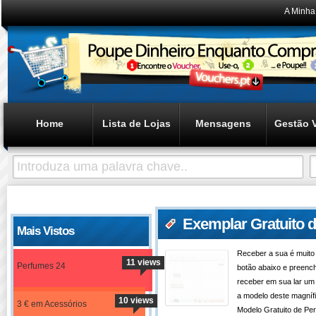
A Minha
Home
Lista de Lojas
Mensagens
Gestão 
Exemplar Gratuito 
Mais Vistos
Receber a sua é muito 
11 views
Perfumes 24
botão abaixo e preench
receber em sua lar um
a modelo deste magníf
10 views
3 € em Acessórios
Modelo Gratuito de P