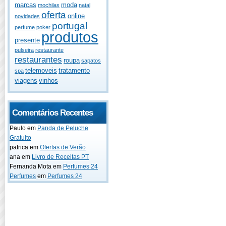
marcas
moda
mochilas
natal
oferta
online
novidades
portugal
perfume
poker
produtos
presente
pulseira
restaurante
restaurantes
roupa
sapatos
telemoveis
tratamento
spa
viagens
vinhos
Comentários Recentes
Paulo
em
Panda de Peluche
Gratuito
patrica
em
Ofertas de Verão
ana
em
Livro de Receitas PT
Fernanda Mota
em
Perfumes 24
Perfumes
em
Perfumes 24