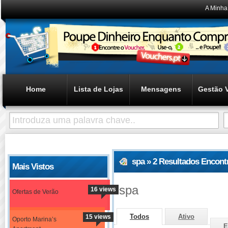
A Minha
Home
Lista de Lojas
Mensagens
Gestão 
spa » 2 Resultados Encont
Mais Vistos
spa
16 views
Ofertas de Verão
Todos
Ativo
15 views
Oporto Marina’s
E