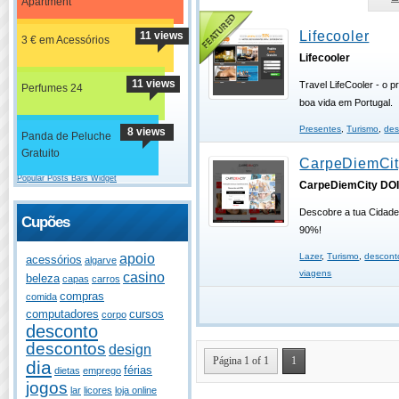
Apartment
Lifecooler
11 views
3 € em Acessórios
Lifecooler
11 views
Travel LifeCooler - o p
Perfumes 24
boa vida em Portugal.
Presentes
,
Turismo
,
des
8 views
Panda de Peluche
Gratuito
CarpeDiemCit
Popular Posts Bars Widget
CarpeDiemCity DO
Descobre a tua Cidad
Cupões
90%!
Lazer
,
Turismo
,
descont
apoio
acessórios
algarve
viagens
casino
beleza
capas
carros
compras
comida
computadores
cursos
corpo
desconto
descontos
design
Página 1 of 1
1
dia
férias
dietas
emprego
jogos
lar
licores
loja online