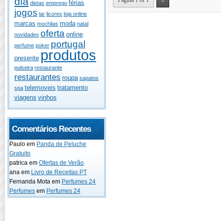
dia
Página 1 of 1
1
férias
dietas
emprego
jogos
lar
licores
loja online
marcas
moda
mochilas
natal
oferta
online
novidades
portugal
perfume
poker
produtos
presente
pulseira
restaurante
restaurantes
roupa
sapatos
telemoveis
tratamento
spa
viagens
vinhos
Comentários Recentes
Paulo
em
Panda de Peluche
Gratuito
patrica
em
Ofertas de Verão
ana
em
Livro de Receitas PT
Fernanda Mota
em
Perfumes 24
Perfumes
em
Perfumes 24