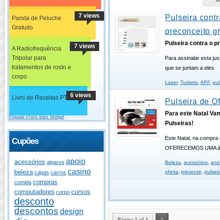
7 views
Pulseira contr
Panda de Peluche
Gratuito
preconceito gr
Pulseira contra o p
7 views
A Radiofrequência
Tripolar para
Para assinalar esta jus
tratamentos de rosto e
que se juntam a eles
corpo
Lazer
,
Turismo
,
APF
,
pul
6 views
Livro de Receitas PT
Pulseira de Of
Para este Natal Va
Popular Posts Bars Widget
Pulseiras!
Este Natal, na compra 
Cupões
OFERECEMOS UMA à 
apoio
acessórios
algarve
Beleza
,
acessórios
,
ane
casino
beleza
oferta
,
presente
,
pulseir
capas
carros
compras
comida
computadores
cursos
corpo
desconto
descontos
design