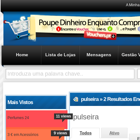
A Minha
Home
Lista de Lojas
Mensagens
Gestão 
pulseira » 2 Resultados E
Mais Vistos
pulseira
11 views
Perfumes 24
Todos
Ativo
9 views
3 € em Acessórios
E