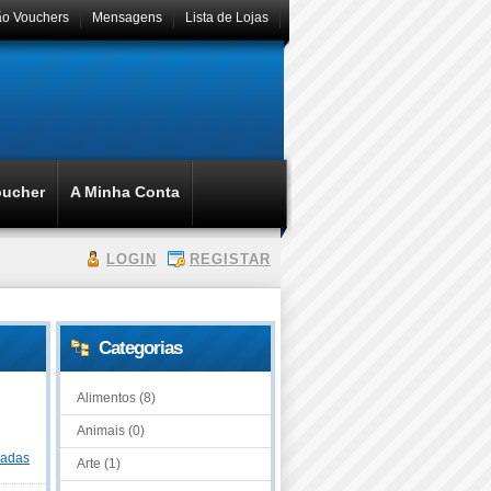
ão Vouchers
Mensagens
Lista de Lojas
oucher
A Minha Conta
LOGIN
REGISTAR
Categorias
Alimentos (8)
Animais (0)
dadas
Arte (1)