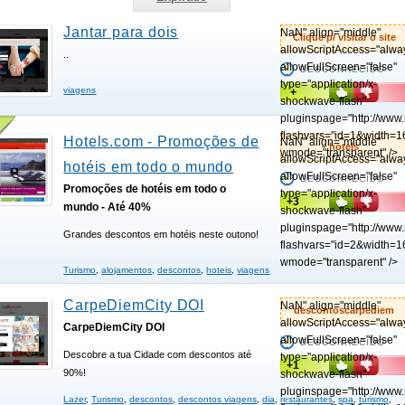
Jantar para dois
NaN" align="middle"
Clique p/ visitar o site
allowScriptAccess="alwa
..
allowFullScreen="false"
DESCONHECIDO
type="application/x-
viagens
+
shockwave-flash"
pluginspage="http://www
flashvars="id=1&width=1
Hotels.com - Promoções de
NaN" align="middle"
hotels
wmode="transparent" />
allowScriptAccess="alwa
hotéis em todo o mundo
allowFullScreen="false"
DESCONHECIDO
Promoções de hotéis em todo o
type="application/x-
+3
mundo - Até 40%
shockwave-flash"
pluginspage="http://www
Grandes descontos em hotéis neste outono!
flashvars="id=2&width=1
wmode="transparent" />
Turismo
,
alojamentos
,
descontos
,
hoteis
,
viagens
CarpeDiemCity DOI
NaN" align="middle"
descontoscarpediem
allowScriptAccess="alwa
CarpeDiemCity DOI
allowFullScreen="false"
DESCONHECIDO
Descobre a tua Cidade com descontos até
type="application/x-
+1
90%!
shockwave-flash"
pluginspage="http://www
Lazer
,
Turismo
,
descontos
,
descontos viagens
,
dia
,
restaurantes
,
spa
,
turismo
,