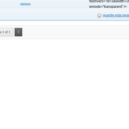
flashvars="id=3&width=1
viagens
wmode="transparent" />
guarde esta pes
a 1 of 1
1