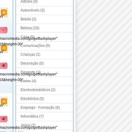
Articles (0)
Automóveis (3)
ys"
Bebés (2)
Beleza (10)
-
Casa (5)
.macromedia.com/go/getflashplayer"
63&height=30"
Comunicações (9)
ys"
Crianças (1)
Decoração (0)
-0
Desporto (2)
.macromedia.com/go/getflashplayer"
63&height=30"
Dietas (4)
Electrodomésticos (2)
Electrónica (5)
ys"
Emprego - Formação (8)
Informática (7)
-0
Jogos (2)
.macromedia.com/go/getflashplayer"