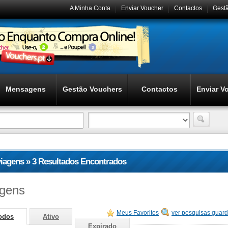
A Minha Conta
Enviar Voucher
Contactos
Gest
Mensagens
Gestão Vouchers
Contactos
Enviar V
viagens » 3 Resultados Encontrados
agens
Meus Favoritos
ver pesquisas guar
odos
Ativo
Expirado