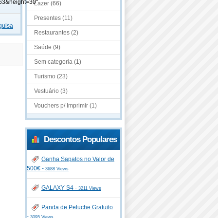
63&height=30"
Lazer (66)
Presentes (11)
quisa
Restaurantes (2)
Saúde (9)
Sem categoria (1)
Turismo (23)
Vestuário (3)
Vouchers p/ Imprimir (1)
Descontos Populares
Ganha Sapatos no Valor de
500€ -
3688 Views
GALAXY S4 -
3211 Views
Panda de Peluche Gratuito
-
3095 Views