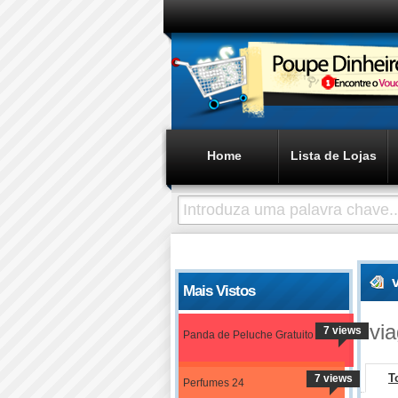
Home
Lista de Lojas
Mais Vistos
vi
7 views
Panda de Peluche Gratuito
T
7 views
Perfumes 24