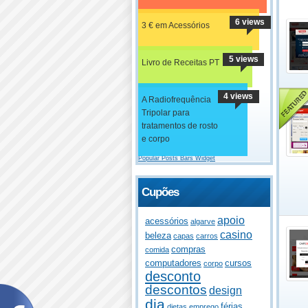
6 views
3 € em Acessórios
5 views
Livro de Receitas PT
4 views
A Radiofrequência
Tripolar para
tratamentos de rosto
e corpo
Popular Posts Bars Widget
Cupões
apoio
acessórios
algarve
casino
beleza
capas
carros
compras
comida
computadores
cursos
corpo
desconto
descontos
design
dia
férias
dietas
emprego