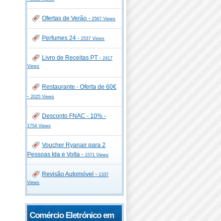
Ofertas de Verão -
2567 Views
Perfumes 24 -
2537 Views
Livro de Receitas PT -
2417
Views
Restaurante - Oferta de 60€
-
2025 Views
Desconto FNAC - 10% -
1754 Views
Voucher Ryanair para 2
Pessoas Ida e Volta -
1571 Views
Revisão Automóvel -
1337
Views
Comércio Eletrónico em