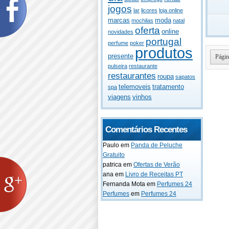
jogos
lar
licores
loja online
marcas
moda
mochilas
natal
oferta
online
novidades
portugal
perfume
poker
produtos
presente
Págin
pulseira
restaurante
restaurantes
roupa
sapatos
telemoveis
tratamento
spa
viagens
vinhos
Comentários Recentes
Paulo
em
Panda de Peluche
Gratuito
patrica
em
Ofertas de Verão
ana
em
Livro de Receitas PT
Fernanda Mota
em
Perfumes 24
Perfumes
em
Perfumes 24