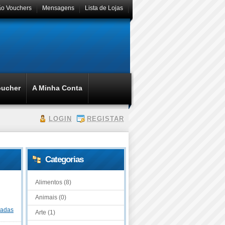
ão Vouchers
Mensagens
Lista de Lojas
oucher
A Minha Conta
LOGIN
REGISTAR
Categorias
Alimentos (8)
Animais (0)
dadas
Arte (1)