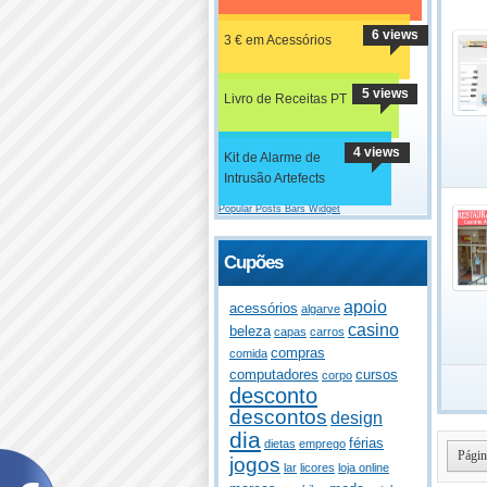
6 views
3 € em Acessórios
5 views
Livro de Receitas PT
4 views
Kit de Alarme de
Intrusão Artefects
Popular Posts Bars Widget
Cupões
apoio
acessórios
algarve
casino
beleza
capas
carros
compras
comida
computadores
cursos
corpo
desconto
descontos
design
dia
férias
dietas
emprego
Págin
jogos
lar
licores
loja online