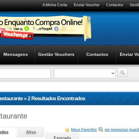
A Minha Conta
Enviar Voucher
Contactos
Gest
Mensagens
Gestão Vouchers
Contactos
Enviar V
restaurante » 2 Resultados Encontrados
staurante
Meus Favoritos
ver pesquisas guar
odos
Ativo
Expirado