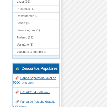
Lazer (66)
Presentes (11)
Restaurantes (2)
Saúde (9)
Sem categoria (1)
Turismo (23)
Vestuário (3)
Vouchers p/ Imprimir (1)
Descontos Populares
Ganha Sapatos no Valor de
500€ -
3688 Views
GALAXY S4 -
3211 Views
Panda de Peluche Gratuito
-
3095 Views