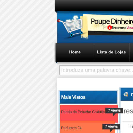
Home
Lista de Lojas
Mais Vistos
re
7 views
Panda de Peluche Gratuito
T
7 views
Perfumes 24