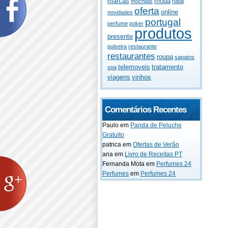
marcas
moda
mochilas
natal
oferta
online
novidades
portugal
perfume
poker
produtos
presente
pulseira
restaurante
restaurantes
roupa
sapatos
telemoveis
tratamento
spa
viagens
vinhos
Comentários Recentes
Paulo
em
Panda de Peluche
Gratuito
patrica
em
Ofertas de Verão
ana
em
Livro de Receitas PT
Fernanda Mota
em
Perfumes 24
Perfumes
em
Perfumes 24