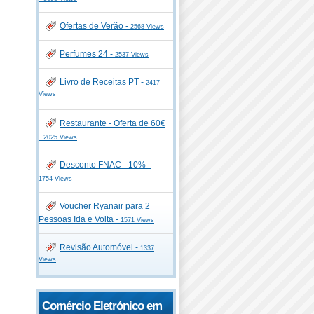
Ofertas de Verão -
2568 Views
Perfumes 24 -
2537 Views
Livro de Receitas PT -
2417
Views
Restaurante - Oferta de 60€
-
2025 Views
Desconto FNAC - 10% -
1754 Views
Voucher Ryanair para 2
Pessoas Ida e Volta -
1571 Views
Revisão Automóvel -
1337
Views
Comércio Eletrónico em