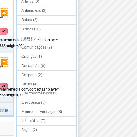
Articles (0)
Automóveis (3)
ys"
Bebés (2)
Beleza (10)
-2
Casa (5)
.macromedia.com/go/getflashplayer"
63&height=30"
Comunicações (9)
Crianças (1)
Decoração (0)
ys"
Desporto (2)
Dietas (4)
-0
.macromedia.com/go/getflashplayer"
Electrodomésticos (2)
63&height=30"
Electrónica (5)
quisa
Emprego - Formação (8)
Informática (7)
Jogos (2)