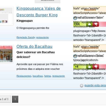
Kingpoupança Vales de
NaN" align="middle"
vouchers
allowScriptAccess="alwa
Desconto Burger King
allowFullScreen="false"
DESCONHECIDO
Kingpoupan
type="application/x-
+116
shockwave-flash"
O Kingpoupança permite-lhe
pluginspage="http://www
flashvars="id=1&width=1
Regelado Sandy
,
restaurante
wmode="transparent" />
Oferta do Bacalhau
NaN" align="middle"
lojasonline13
allowScriptAccess="alwa
Quer saborear um Bacalhau
allowFullScreen="false"
EXPIRED 3 YEARS
delicioso?
type="application/x-
AGO
Aproveite que vai passar por Fátima nos
shockwave-flash"
+4
próximos dias e adquira este voucher
pluginspage="http://www
flashvars="id=2&width=1
Restaurantes
,
bacalhau
,
fatima
,
restaurante
wmode="transparent" />
guarde esta pes
a 1 of 1
1