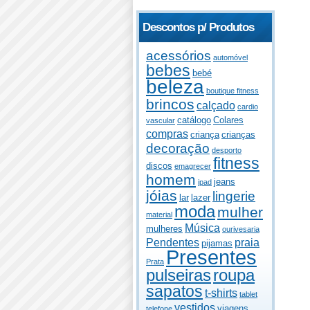
Descontos p/ Produtos
acessórios
automóvel
bebes
bebé
beleza
boutique fitness
brincos
calçado
cardio
catálogo
Colares
vascular
compras
criança
crianças
decoração
desporto
fitness
discos
emagrecer
homem
jeans
ipad
jóias
lingerie
lar
lazer
moda
mulher
material
Música
mulheres
ourivesaria
Pendentes
praia
pijamas
Presentes
Prata
pulseiras
roupa
sapatos
t-shirts
tablet
vestidos
viagens
telefone