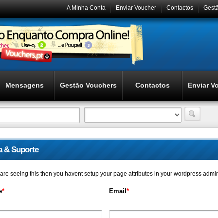
A Minha Conta
Enviar Voucher
Contactos
Gest
Mensagens
Gestão Vouchers
Contactos
Enviar V
a & Suporte
u are seeing this then you havent setup your page attributes in your wordpress admi
e
*
Email
*