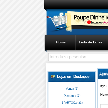
Home
Lista de Lojas
Ajud
Lojas em Destaque
If yo
Venca (5)
Nom
Pixmania (1)
SPARTOO.pt (3)