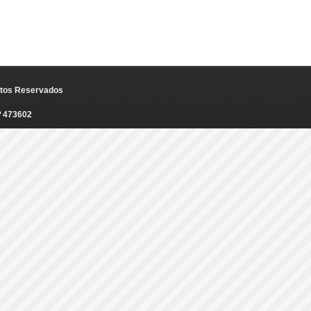
eitos Reservados
º 473602