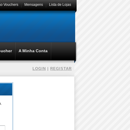
ão Vouchers
Mensagens
Lista de Lojas
oucher
A Minha Conta
LOGIN
|
REGISTAR
n.