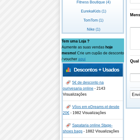
Fitness Boutique (4)
EurekaKids (1)
Men
TomTom (1)
Nike (1)
Tem uma Loja ?
Aumente as suas vendas
hoje
mesmo!
Crie um cupão de desconto
/ voucher
aqui
Qual 
Descontos + Usados
5€ de desconto na
ourivesaria online
-
2143
Visualizações
Vôos em eDreams.pt desde
20€
-
1982 Visualizações
Sapataria online Stage-
shoes bags
-
1882 Visualizações