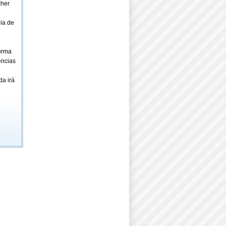
cher
ia de
orma
ências
da irá