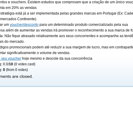
ntos e
vouchers
. Existem estudos que comprovam que a criação de um único
vou
ta em 20% as vendas.
estratégia está já a ser implementada pelas grandes marcas em Portugal (Ex: Cade
mercados Continente).
iar um
voucher
/desconto
para um determinado produto comercializado pela sua
sa além de aumentar as vendas irá promover o reconhecimento a sua marca de f
ita. Não fique atrasado relativamente aos seus concorrentes e acompanhe as tend
ais do mercado.
digos promocionais podem até reduzir a sua margem de lucro, mas em contraparti
tar significativamente o volume de vendas.
o seu
voucher
hoje mesmo e descole da sua concorrência
: 0.0/
10
(0 votes cast)
g:
0
(from 0 votes)
ents are closed.