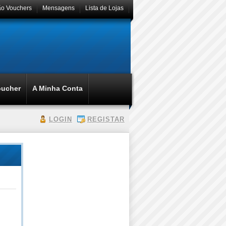
ão Vouchers
Mensagens
Lista de Lojas
oucher
A Minha Conta
LOGIN
REGISTAR