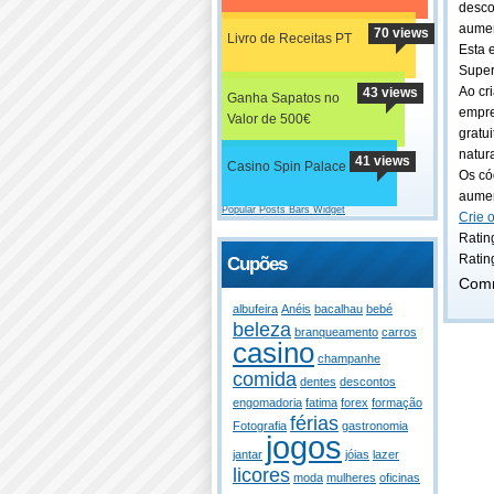
desco
aumen
70 views
Livro de Receitas PT
Esta 
Super
Ao cr
43 views
Ganha Sapatos no
empre
Valor de 500€
gratu
natur
41 views
Casino Spin Palace
Os có
aumen
Popular Posts Bars Widget
Crie 
Rating
Ratin
Cupões
Comm
albufeira
Anéis
bacalhau
bebé
beleza
branqueamento
carros
casino
champanhe
comida
dentes
descontos
engomadoria
fatima
forex
formação
férias
Fotografia
gastronomia
jogos
jantar
jóias
lazer
licores
moda
mulheres
oficinas