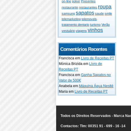
on-line
poker
Presentes
roupa
restaurante
restaurantes
sapatos
samsung
saude
smile
telemarketing
telemoveis
tratamento dentario
turismo
Verão
vinhos
vestuário
viagens
Comentários Recentes
Francisca em
Livro de Receitas PT
Mónica Brizida em
Livro de
Receitas PT
Francisca em
Ganha Sapatos no
Valor de 500€
Anabela em
Máquina Água Nestlé
Maria em
Livro de Receitas PT
Todos os Direitos Reservados - Marca Nac
Contactos: Tlm: 00351 91 - 699 - 16 -14