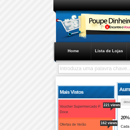
Home
Lista de Lojas
Aume
Mais Vistos
des
221 views
Voucher Supermercado P.
Doce
20%
162 views
Ofertas de Verão
Cada 