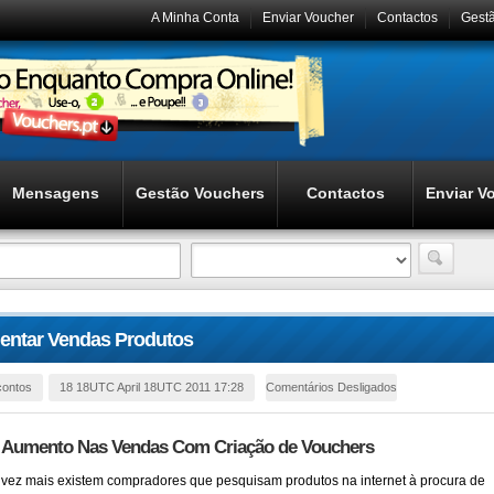
A Minha Conta
Enviar Voucher
Contactos
Gest
Mensagens
Gestão Vouchers
Contactos
Enviar V
ntar Vendas Produtos
contos
18 18UTC April 18UTC 2011 17:28
Comentários Desligados
 Aumento Nas Vendas Com Criação de Vouchers
vez mais existem compradores que pesquisam produtos na internet à procura de