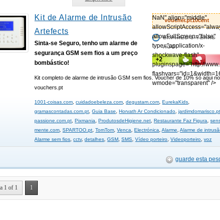
Kit de Alarme de Intrusão
NaN" align="middle"
voucher.pt10cent
allowScriptAccess="alwa
Artefects
allowFullScreen="false"
EXPIRED 3 YEARS
Sinta-se Seguro, tenho um alarme de
type="application/x-
AGO
segurança GSM sem fios a um preço
shockwave-flash"
+2
bombástico!
pluginspage="http://www
flashvars="id=1&width=1
Kit completo de alarme de intrusão GSM sem fios. Voucher de 10% só aqui n
wmode="transparent" />
vouchers.pt
1001-coisas.com
,
cuidadoebeleza.com
,
degustam.com
,
EurekaKids
,
gramascontadas.com.pt
,
Guia Base
,
Horvath Ar Condicionado
,
jardimdomarisco.p
passione.com.pt
,
Pixmania
,
ProdutosdeHigiene.net
,
Restaurante Faz Figura
,
sens
mente.com
,
SPARTOO.pt
,
TomTom
,
Venca
,
Electrónica
,
Alarme
,
Alarme de intrus
Alarme sem fios
,
cctv
,
detalhes
,
GSM
,
SMS
,
Vídeo porteiro
,
Videoporteiro
,
voz
guarde esta pes
a 1 of 1
1