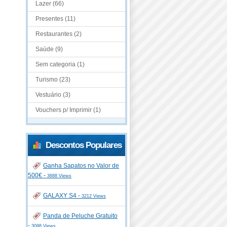
Lazer (66)
Presentes (11)
Restaurantes (2)
Saúde (9)
Sem categoria (1)
Turismo (23)
Vestuário (3)
Vouchers p/ Imprimir (1)
Descontos Populares
Ganha Sapatos no Valor de
500€ -
3688 Views
GALAXY S4 -
3212 Views
Panda de Peluche Gratuito
-
3098 Views