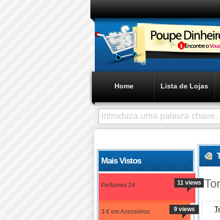
Home
Lista de Lojas
Mais Vistos
To
11 views
Perfumes 24
T
9 views
3 € em Acessórios