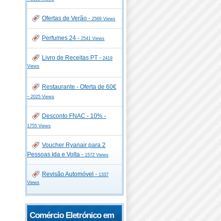
Ofertas de Verão -
2569 Views
Perfumes 24 -
2541 Views
Livro de Receitas PT -
2419
Views
Restaurante - Oferta de 60€
-
2025 Views
Desconto FNAC - 10% -
1755 Views
Voucher Ryanair para 2
Pessoas Ida e Volta -
1572 Views
Revisão Automóvel -
1337
Views
Comércio Eletrónico em