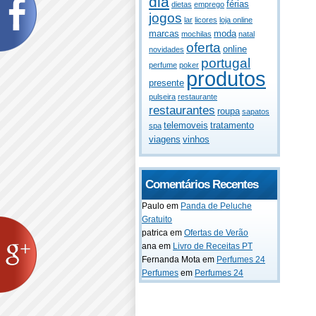
dia
férias
dietas
emprego
jogos
lar
licores
loja online
marcas
moda
mochilas
natal
oferta
online
novidades
portugal
perfume
poker
produtos
presente
pulseira
restaurante
restaurantes
roupa
sapatos
telemoveis
tratamento
spa
viagens
vinhos
Comentários Recentes
Paulo
em
Panda de Peluche
Gratuito
patrica
em
Ofertas de Verão
ana
em
Livro de Receitas PT
Fernanda Mota
em
Perfumes 24
Perfumes
em
Perfumes 24