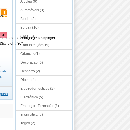
Articles (0)
Automóveis (3)
ys"
Bebés (2)
Beleza (10)
-1
Casa (5)
.macromedia.com/go/getflashplayer"
63&height=30"
Comunicações (9)
o
Crianças (1)
Decoração (0)
t
,
Desporto (2)
ual-
ão
,
Dietas (4)
Electrodomésticos (2)
quisa
Electrónica (5)
Emprego - Formação (8)
Informática (7)
Jogos (2)