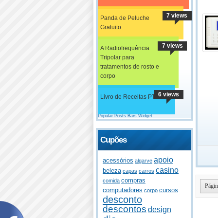
7 views
Panda de Peluche
Gratuito
7 views
A Radiofrequência
Tripolar para
tratamentos de rosto e
corpo
6 views
Livro de Receitas PT
Popular Posts Bars Widget
Cupões
apoio
acessórios
algarve
casino
beleza
capas
carros
compras
comida
Págin
computadores
cursos
corpo
desconto
descontos
design