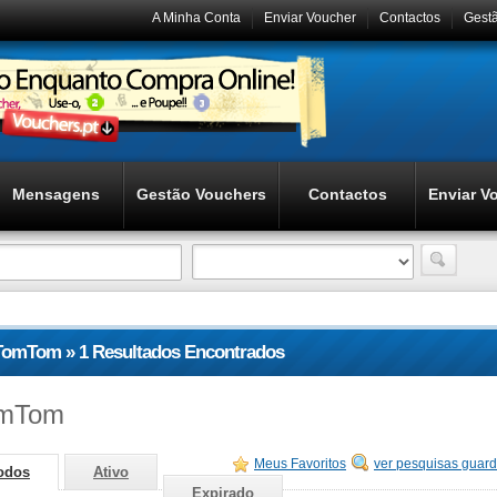
A Minha Conta
Enviar Voucher
Contactos
Gest
Mensagens
Gestão Vouchers
Contactos
Enviar V
TomTom » 1 Resultados Encontrados
mTom
Meus Favoritos
ver pesquisas guar
odos
Ativo
Expirado