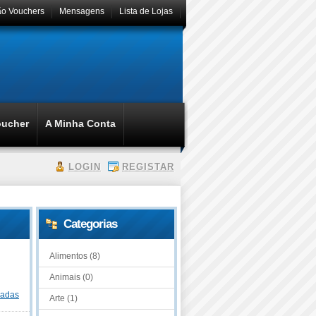
ão Vouchers
Mensagens
Lista de Lojas
oucher
A Minha Conta
LOGIN
REGISTAR
Categorias
Alimentos (8)
Animais (0)
dadas
Arte (1)