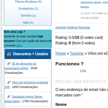
Fitness Boutique (4)
passagens aéreas
,
Viag
baratos
EurekaKids (1)
21 21UTC OCTOBER 21UT
TomTom (1)
VISUALIZAÇÕES
Nike (1)
Imprimir
Partilhar
Reportar
Tem uma Loja ?
Aumente as suas vendas
hoje
Rating: 0.0/
10
(0 votes cast)
mesmo!
Crie um cupão de desconto
Rating:
0
(from 0 votes)
/ voucher
aqui
Home
»
Turismo
»
Vôos em eD
Descontos + Usados
Funcionou ?
5€ de desconto na
ourivesaria online
-
2046
17%
Visualizações
DEIXAR UMA RESPOSTA
Vôos em eDreams.pt desde
20€
-
1850 Visualizações
O seu endereço de email não 
marcados com
*
Sapataria online Stage-
shoes bags
-
1768 Visualizações
Nome