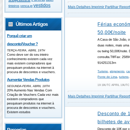
vestidos
tinteiros
venca.pt
Mais Detalhes
Imprimir
Partilhar
Report
Últimos Artigos
Férias econó
50,00€/noite
Porquê criar um
A Casa de São João, o
desconto/Voucher ?
duas noites, mais uma 
TERÇA-FEIRA, ABRIL 19TH
ou twing 50,00€/noite. 
Como deve ser do seu inteiro
consulta.Tlf/Fax: 2589
conhecimento existem cada vez
914251313rn
mais existem compradores que
pesquisam produtos na internet à
Turismo
,
alojamento
,
ca
procura de descontos e vouchers.
Ponte de Lima
,
turismo
Aumentar Vendas Produtos
19 19UTC APRIL 19UTC 
SEGUNDA-FEIRA, ABRIL 18TH
20% Aumento Nas Vendas Com
Criação de Vouchers Cada vez mais
Mais Detalhes
Imprimir
Partilhar
Report
existem compradores que
pesquisam produtos na internet à
procura de descontos e vouchers.
Existem estudos
Desconto de 
bilhetes de av
Parcerias
Desconto de 10€ por c