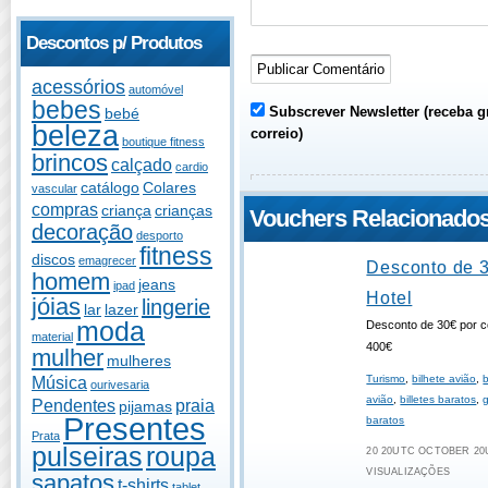
Descontos p/ Produtos
acessórios
automóvel
bebes
Subscrever Newsletter (receba g
bebé
beleza
correio)
boutique fitness
brincos
calçado
cardio
catálogo
Colares
vascular
compras
criança
crianças
Vouchers Relacionado
decoração
desporto
fitness
discos
emagrecer
Desconto de 
homem
jeans
ipad
Hotel
jóias
lingerie
lar
lazer
moda
Desconto de 30€ por c
material
400€
mulher
mulheres
Música
Turismo
,
bilhete avião
,
b
ourivesaria
avião
,
billetes baratos
,
Pendentes
praia
pijamas
Presentes
baratos
Prata
pulseiras
roupa
20 20UTC OCTOBER 20U
VISUALIZAÇÕES
sapatos
t-shirts
tablet