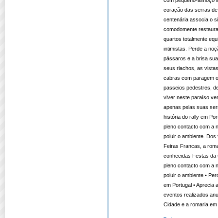
com pequeno-almoço in
coração das serras de
centenária associa o si
comodomente restaura
quartos totalmente equ
intimistas. Perde a n
pássaros e a brisa sua
seus riachos, as vista
cabras com paragem ob
passeios pedestres, d
viver neste paraíso ve
apenas pelas suas ser
história do rally em 
pleno contacto com a 
poluir o ambiente. Dos
Feiras Francas, a rom
conhecidas Festas da 
pleno contacto com a 
poluir o ambiente • Per
em Portugal • Aprecia 
eventos realizados an
Cidade e a romaria em