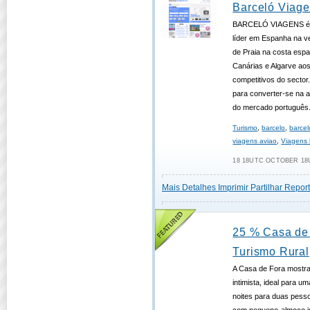
Barceló Viag
BARCELÓ VIAGENS é a
líder em Espanha na v
de Praia na costa espa
Canárias e Algarve ao
competitivos do sector
para converter-se na 
do mercado português
Turismo
,
barcelo
,
barcel
viagens aviao
,
Viagens 
18 18UTC OCTOBER 18U
Mais Detalhes
Imprimir
Partilhar
Report
25 % Casa de 
Turismo Rural
A Casa de Fora mostra
intimista, ideal para u
noites para duas pess