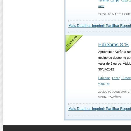
Turismo
,
campo
,
casa 
rural
29 29UTC MARCH 29UTC
Mais Detalhes
Imprimir
Partilhar
Report
Edreams 8 %
Aproveite o Verão e re
código de desconto qu
valor de 3 euros, válid
30/07/2012
Edreams
,
Lazer
,
Turism
viagens
20 20UTC JUNE 20UTC 2
VISUALIZAÇÕES
Mais Detalhes
Imprimir
Partilhar
Report