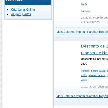
150€
Criar Lojas Online
Turismo
,
Alugar Quartos
28 28UTC JANUARY 28UT
VISUALIZAÇÕES
Mais Detalhes
Imprimir
Partilhar
Report
Desconto de 
reserva de Ho
Desconto de 10€ por c
150€
Turismo
,
bilhete avião
,
b
avião
,
billetes baratos
,
viajes
21 21UTC OCTOBER 21U
Mais Detalhes
Imprimir
Partilhar
Report