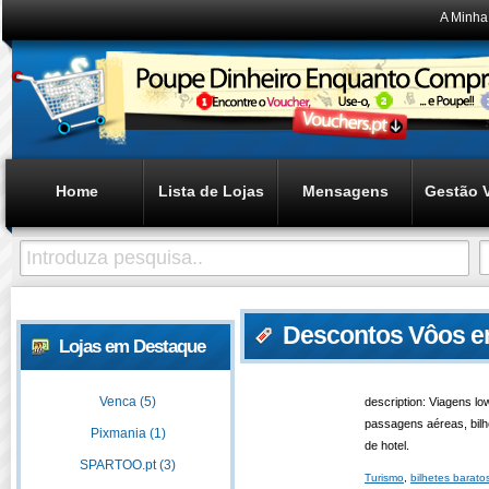
A Minha
Home
Lista de Lojas
Mensagens
Gestão 
Descontos Vôos e
Lojas em Destaque
Venca (5)
description: Viagens lo
passagens aéreas, bilh
Pixmania (1)
de hotel.
SPARTOO.pt (3)
Turismo
,
bilhetes barato