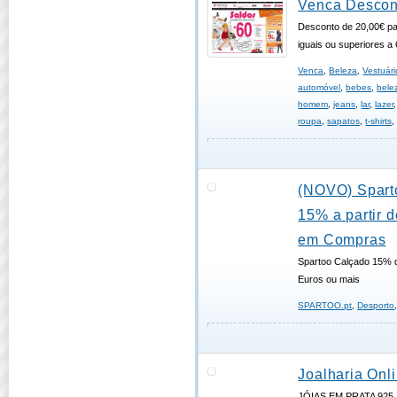
Venca Descon
Desconto de 20,00€ p
iguais ou superiores a
Venca
,
Beleza
,
Vestuári
automóvel
,
bebes
,
bele
homem
,
jeans
,
lar
,
lazer
roupa
,
sapatos
,
t-shirts
(NOVO) Spart
15% a partir 
em Compras
Spartoo Calçado 15% 
Euros ou mais
SPARTOO.pt
,
Desporto
Joalharia Onli
JÓIAS EM PRATA 925 : 