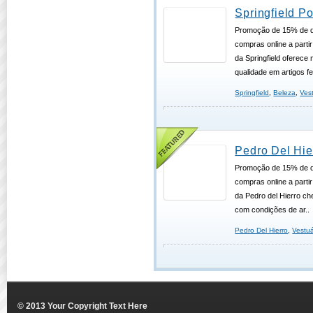
Springfield P
Promoção de 15% de d
compras online a partir 
da Springfield oferece
qualidade em artigos fe
Springfield
,
Beleza
,
Ves
Pedro Del Hi
Promoção de 15% de d
compras online a partir 
da Pedro del Hierro c
com condições de ar..
Pedro Del Hierro
,
Vestuá
© 2013 Your Copyright Text Here