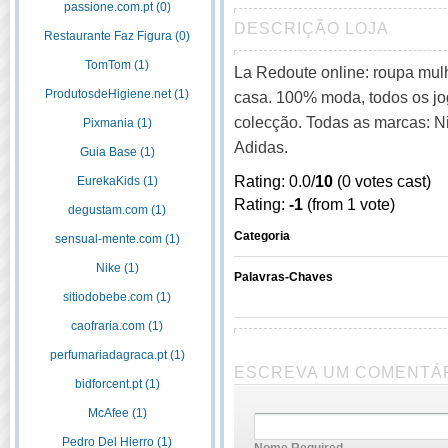
passione.com.pt (0)
DESCRIÇÃO LOJA
Restaurante Faz Figura (0)
TomTom (1)
La Redoute online: roupa mulh
ProdutosdeHigiene.net (1)
casa. 100% moda, todos os j
colecção. Todas as marcas: Ni
Pixmania (1)
Adidas.
Guia Base (1)
Rating: 0.0/
10
(0 votes cast)
EurekaKids (1)
Rating:
-1
(from 1 vote)
degustam.com (1)
Categoria
sensual-mente.com (1)
Nike (1)
Palavras-Chaves
sitiodobebe.com (1)
caofraria.com (1)
perfumariadagraca.pt (1)
ESCREVA UM COMENTÁ
bidforcent.pt (1)
McAfee (1)
Pedro Del Hierro (1)