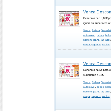
Venca Descon
Desconto de 10,00€ p
iguais ou superiores a
Venca
,
Beleza
,
Vestuári
automóvel
,
bebes
,
bele
homem
,
jeans
,
lar
,
lazer
roupa
,
sapatos
,
t-shirts
Venca Descon
Desconto de 5€ para 
superiores a 15€
Venca
,
Beleza
,
Vestuári
automóvel
,
bebes
,
bele
homem
,
jeans
,
lar
,
lazer
roupa
,
sapatos
,
t-shirts