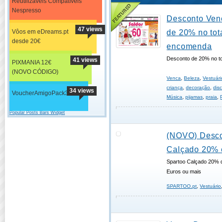
Reutilizáveis Compatíveis
Nespresso
Desconto Ven
47 views
Vôos em eDreams.pt
de 20% no tot
desde 20€
encomenda
Desconto de 20% no t
41 views
PIXMANIA 12€
(NOVO CÓDIGO)
Venca
,
Beleza
,
Vestuári
criança
,
decoração
,
dis
34 views
VoucherAmigoPack3h/s
Música
,
pijamas
,
praia
,
Popular Posts Bars Widget
(NOVO) Desco
Calçado 20% 
Spartoo Calçado 20% 
Euros ou mais
SPARTOO.pt
,
Vestuário