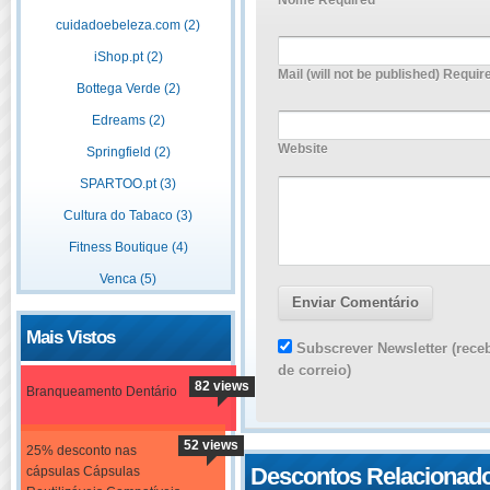
Nome Required
cuidadoebeleza.com (2)
iShop.pt (2)
Mail (will not be published) Requir
Bottega Verde (2)
Edreams (2)
Website
Springfield (2)
SPARTOO.pt (3)
Cultura do Tabaco (3)
Fitness Boutique (4)
Venca (5)
Mais Vistos
Subscrever Newsletter (rece
de correio)
82 views
Branqueamento Dentário
52 views
25% desconto nas
Descontos Relacionad
cápsulas Cápsulas