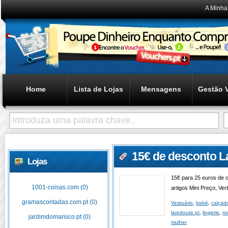
A Minha
Home
Lista de Lojas
Mensagens
Gestão 
15€ de desconto L
Lojas
15€ para 25 euros de 
1001-coisas.com (0)
artigos Mini Preço, Ve
gramascontadas.com.pt (0)
Vestuário
,
bebé
,
calçad
laredoute.pt
,
lingerie
,
ro
jardimdomarisco.pt (0)
mulher