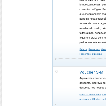
brincos, pingentes, pul
correntes, relógios. P
que encantam pelo req
parte da nossa colecçõ
formas de natureza, pe
mundiais da moda, prin
feitas á mão, desenvol
feitas em prata, com 
pedras naturais e sinté
Beleza
,
Presentes
,
Vest
Presentes
,
pulseiras
Voucher S-M
Aquira este voucher e
desconto. Inscreva-se
desconto nos nossos a
sensual-mente.com
,
Ali
novidades
,
Ofertas
,
per