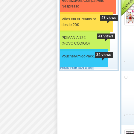
Reutilizáveis Compatíveis
Nespresso
47 views
Vôos em eDreams.pt
desde 20€
41 views
PIXMANIA 12€
(NOVO CÓDIGO)
34 views
VoucherAmigoPack3h/s
Popular Posts Bars Widget