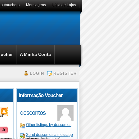
ão Vouchers
Mensagens
Lista de Lojas
oucher
A Minha Conta
LOGIN
REGISTER
Informação Voucher
descontos
ys"
Other listings by descontos
-0
Send descontos a message