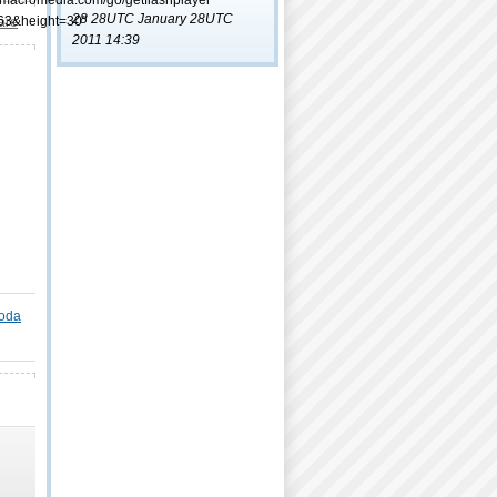
.macromedia.com/go/getflashplayer"
28 28UTC January 28UTC
63&height=30"
are
2011 14:39
oda