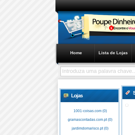
Home
Lista de Lojas
Lojas
1001-coisas.com (0)
gramascontadas.com.pt (0)
jardimdomarisco.pt (0)