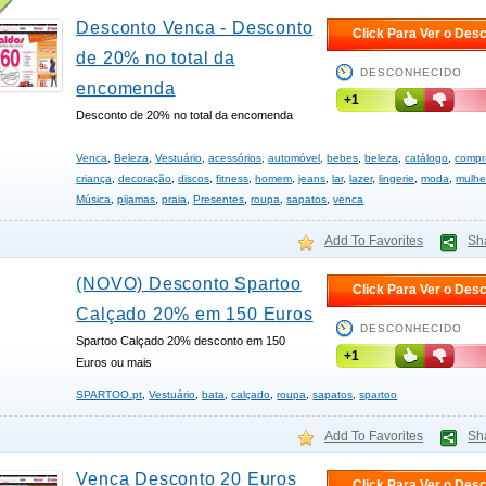
Desconto Venca - Desconto
Click Para Ver o Des
de 20% no total da
DESCONHECIDO
encomenda
+1
Desconto de 20% no total da encomenda
Venca
,
Beleza
,
Vestuário
,
acessórios
,
automóvel
,
bebes
,
beleza
,
catálogo
,
compr
criança
,
decoração
,
discos
,
fitness
,
homem
,
jeans
,
lar
,
lazer
,
lingerie
,
moda
,
mulhe
Música
,
pijamas
,
praia
,
Presentes
,
roupa
,
sapatos
,
venca
Add To Favorites
Sh
(NOVO) Desconto Spartoo
Click Para Ver o Des
Calçado 20% em 150 Euros
DESCONHECIDO
Spartoo Calçado 20% desconto em 150
+1
Euros ou mais
SPARTOO.pt
,
Vestuário
,
bata
,
calçado
,
roupa
,
sapatos
,
spartoo
Add To Favorites
Sh
Venca Desconto 20 Euros
Click Para Ver o Des