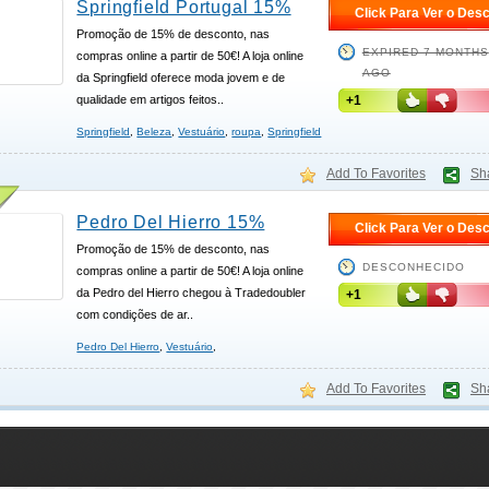
Springfield Portugal 15%
Click Para Ver o Des
Promoção de 15% de desconto, nas
EXPIRED 7 MONTHS
compras online a partir de 50€! A loja online
AGO
da Springfield oferece moda jovem e de
qualidade em artigos feitos..
+1
Springfield
,
Beleza
,
Vestuário
,
roupa
,
Springfield
Add To Favorites
Sh
Pedro Del Hierro 15%
Click Para Ver o Des
Promoção de 15% de desconto, nas
DESCONHECIDO
compras online a partir de 50€! A loja online
da Pedro del Hierro chegou à Tradedoubler
+1
com condições de ar..
Pedro Del Hierro
,
Vestuário
,
Add To Favorites
Sh