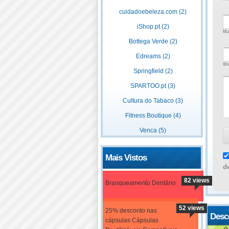
cuidadoebeleza.com (2)
iShop.pt (2)
Ma
Bottega Verde (2)
Edreams (2)
We
Springfield (2)
SPARTOO.pt (3)
Cultura do Tabaco (3)
Fitness Boutique (4)
Venca (5)
Mais Vistos
d
82 views
Branqueamento Dentário
52 views
25% desconto nas
Desc
cápsulas Cápsulas