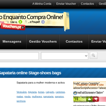
A Minha Conta
Enviar Voucher
Contactos
Gest
Mensagens
Gestão Vouchers
Contactos
Enviar V
Sapataria online Stage-shoes bags
Sapataria para a mulher moderna e activa
NaN" align="middle"
Clique p/ visitar o site
allowScriptAccess="alwa
Vestuário
,
bijutaria
,
botas
,
calçado
,
carteiras
,
allowFullScreen="false"
DESCONHECIDO
malas
,
moda
,
mulheres
,
sapataria
,
sapatos
,
type="application/x-
+1
senhora
shockwave-flash"