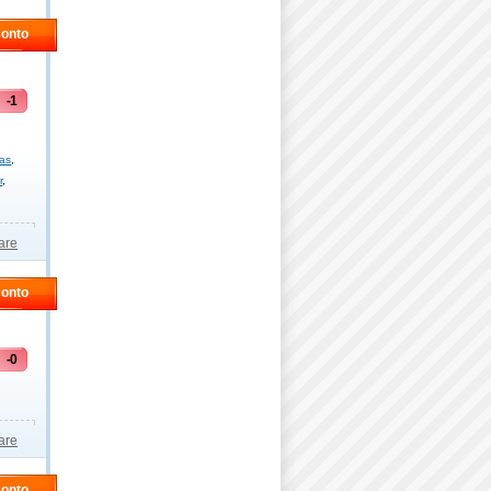
conto
-1
as
,
r
,
are
conto
-0
are
conto