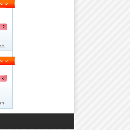
conto
-0
are
conto
-0
are