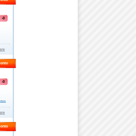
-0
,
,
are
conto
-0
rtoo
are
conto