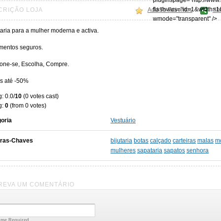
pluginspage="http://www
flashvars="id=1&width=1
CRIÇÃO LOJA
Add To Favorites
Sh
wmode="transparent" />
aria para a mulher moderna e activa.
entos seguros.
one-se, Escolha, Compre.
s até -50%
: 0.0/
10
(0 votes cast)
g:
0
(from 0 votes)
oria
Vestuário
vras-Chaves
bijutaria
botas
calçado
carteiras
malas
m
mulheres
sapataria
sapatos
senhora
REVA UM COMENTÁRIO
me Required