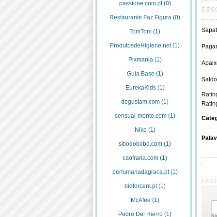
passione.com.pt (0)
DES
Restaurante Faz Figura (0)
Sapat
TomTom (1)
ProdutosdeHigiene.net (1)
Pagam
Pixmania (1)
Apaix
Guia Base (1)
Saldo
EurekaKids (1)
Rating
degustam.com (1)
Ratin
sensual-mente.com (1)
Categ
Nike (1)
Pala
sitiodobebe.com (1)
caofraria.com (1)
perfumariadagraca.pt (1)
ESC
bidforcent.pt (1)
McAfee (1)
Pedro Del Hierro (1)
No