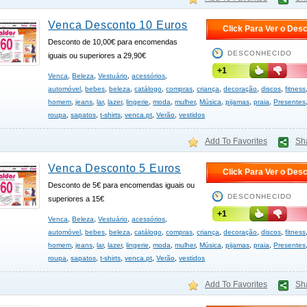
Venca Desconto 10 Euros
Click Para Ver o Des
Desconto de 10,00€ para encomendas
DESCONHECIDO
iguais ou superiores a 29,90€
+1
Venca
,
Beleza
,
Vestuário
,
acessórios
,
automóvel
,
bebes
,
beleza
,
catálogo
,
compras
,
criança
,
decoração
,
discos
,
fitness
homem
,
jeans
,
lar
,
lazer
,
lingerie
,
moda
,
mulher
,
Música
,
pijamas
,
praia
,
Presentes
roupa
,
sapatos
,
t-shirts
,
venca.pt
,
Verão
,
vestidos
Add To Favorites
Sh
Venca Desconto 5 Euros
Click Para Ver o Des
Desconto de 5€ para encomendas iguais ou
DESCONHECIDO
superiores a 15€
+1
Venca
,
Beleza
,
Vestuário
,
acessórios
,
automóvel
,
bebes
,
beleza
,
catálogo
,
compras
,
criança
,
decoração
,
discos
,
fitness
homem
,
jeans
,
lar
,
lazer
,
lingerie
,
moda
,
mulher
,
Música
,
pijamas
,
praia
,
Presentes
roupa
,
sapatos
,
t-shirts
,
venca.pt
,
Verão
,
vestidos
Add To Favorites
Sh