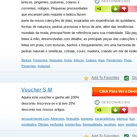
DESCONHECIDO
brincos, pingentes, pulseiras, colares e
correntes, relógios. Pequenas preciosidades
+1
que encantam pelo requinte e beleza fazem
parte da nossa colecções de jóias; inspiradas em experiências do quotidiano,
formas de natureza, pedras preciosas e livros de arte, além das tendências
mundiais da moda, principal fonte de referência para sua criatividade. São pe
feitas á mão, desenvolvidas com detalhe; as principais peças das colecções 
feitas em prata, com texturas, banhos e fosqueamento, em uma harmonia de
pedras naturais e sintéticas, cristais, couro, madeira, criando um mix de estilo
Beleza
,
Presentes
,
Vestuário
,
Anéis
,
brincos
,
Colares
,
jóias
,
Pendentes
,
Prata
,
Presentes
,
pulseiras
Add To Favorites
Sh
Voucher S-M
Click Para Ver o Des
Aquira este voucher e ganhe até 100%
DESCONHECIDO
desconto. Inscreva-se e já tem 25%
desconto nos nossos artigos.
+3
sensual-mente.com
,
Alimentos
,
Vestuário
,
erotismo
,
escapadinhas
,
glamour
,
licor
,
novidades
,
Ofertas
,
perfumes
,
promoções
,
Sensualidade
,
sexshop
,
sexy
,
vestido
Add To Favorites
Sh