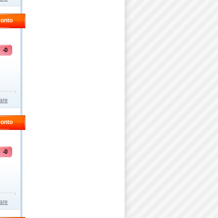
conto
-0
,
,
are
conto
-0
,
,
are