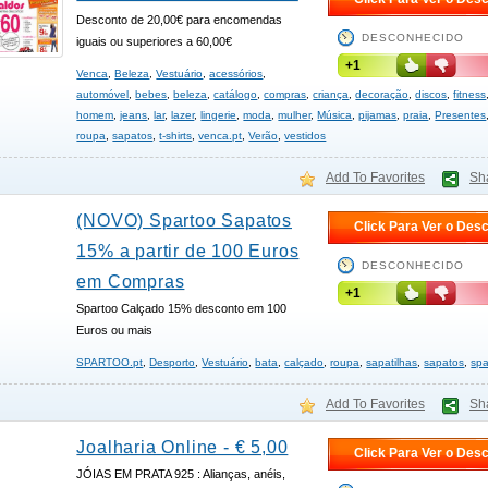
Desconto de 20,00€ para encomendas
DESCONHECIDO
iguais ou superiores a 60,00€
+1
Venca
,
Beleza
,
Vestuário
,
acessórios
,
automóvel
,
bebes
,
beleza
,
catálogo
,
compras
,
criança
,
decoração
,
discos
,
fitness
homem
,
jeans
,
lar
,
lazer
,
lingerie
,
moda
,
mulher
,
Música
,
pijamas
,
praia
,
Presentes
roupa
,
sapatos
,
t-shirts
,
venca.pt
,
Verão
,
vestidos
Add To Favorites
Sh
(NOVO) Spartoo Sapatos
Click Para Ver o Des
15% a partir de 100 Euros
DESCONHECIDO
em Compras
+1
Spartoo Calçado 15% desconto em 100
Euros ou mais
SPARTOO.pt
,
Desporto
,
Vestuário
,
bata
,
calçado
,
roupa
,
sapatilhas
,
sapatos
,
spa
Add To Favorites
Sh
Joalharia Online - € 5,00
Click Para Ver o Des
JÓIAS EM PRATA 925 : Alianças, anéis,