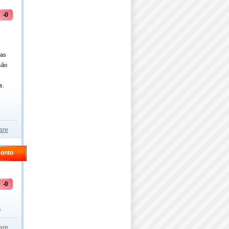
-0
ças
são
s.
are
conto
-0
s
are