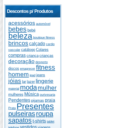
Descontos p/ Produtos
acessórios
automóvel
bebes
bebé
beleza
boutique fitness
brincos
calçado
cardio
catálogo
Colares
vascular
compras
criança
crianças
decoração
desporto
fitness
discos
emagrecer
homem
jeans
ipad
jóias
lingerie
lar
lazer
moda
mulher
material
Música
mulheres
ourivesaria
Pendentes
praia
pijamas
Presentes
Prata
pulseiras
roupa
sapatos
t-shirts
tablet
vestidos
viagens
telefone