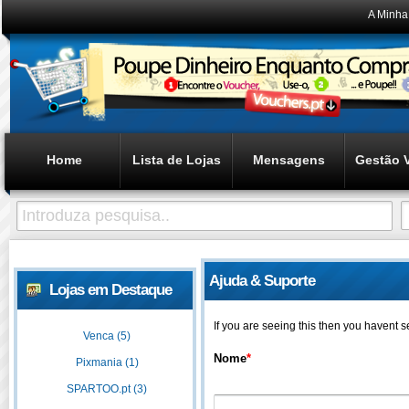
A Minha
Home
Lista de Lojas
Mensagens
Gestão 
Ajuda & Suporte
Lojas em Destaque
If you are seeing this then you havent 
Venca (5)
Nome
*
Pixmania (1)
SPARTOO.pt (3)