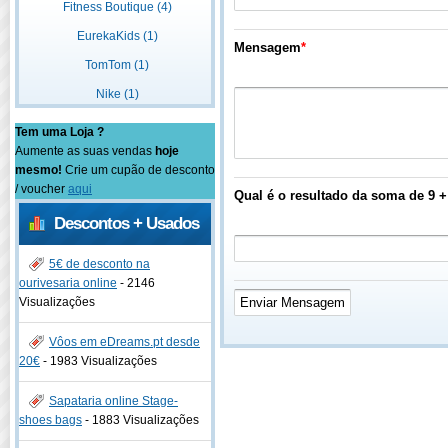
Fitness Boutique (4)
EurekaKids (1)
Mensagem
*
TomTom (1)
Nike (1)
Tem uma Loja ?
Aumente as suas vendas
hoje
mesmo!
Crie um cupão de desconto
/ voucher
aqui
Qual é o resultado da soma de 9 +
Descontos + Usados
5€ de desconto na
ourivesaria online
-
2146
Visualizações
Vôos em eDreams.pt desde
20€
-
1983 Visualizações
Sapataria online Stage-
shoes bags
-
1883 Visualizações