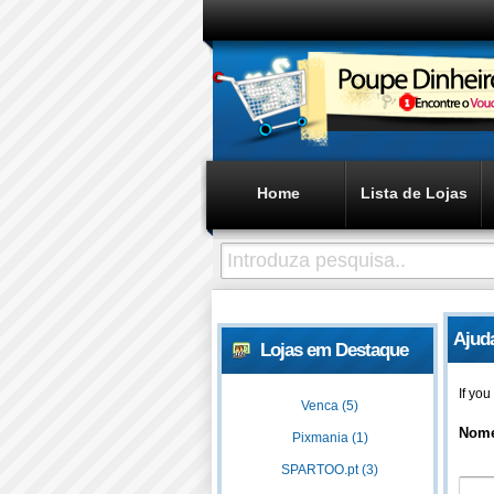
Home
Lista de Lojas
Ajud
Lojas em Destaque
If yo
Venca (5)
Nom
Pixmania (1)
SPARTOO.pt (3)