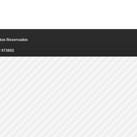
eitos Reservados
º 473602