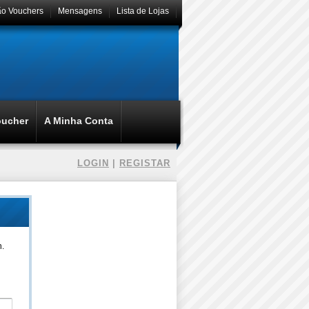
ão Vouchers
Mensagens
Lista de Lojas
oucher
A Minha Conta
LOGIN
|
REGISTAR
n.