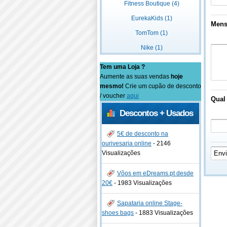
Fitness Boutique (4)
EurekaKids (1)
Men
TomTom (1)
Nike (1)
Tem uma Loja ?
Aumente as suas vendas
hoje
mesmo!
Crie um cupão de desconto
/ voucher
aqui
Qual 
Descontos + Usados
5€ de desconto na
ourivesaria online
-
2146
Visualizações
Vôos em eDreams.pt desde
20€
-
1983 Visualizações
Sapataria online Stage-
shoes bags
-
1883 Visualizações