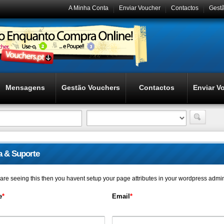
A Minha Conta
Enviar Voucher
Contactos
Gest
Mensagens
Gestão Vouchers
Contactos
Enviar V
a & Suporte
u are seeing this then you havent setup your page attributes in your wordpress admi
e
*
Email
*