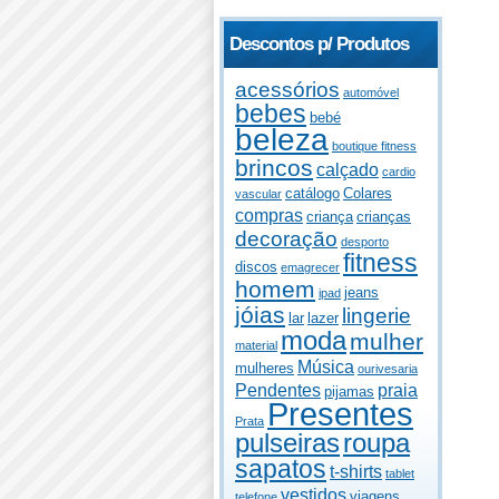
Descontos p/ Produtos
acessórios
automóvel
bebes
bebé
beleza
boutique fitness
brincos
calçado
cardio
catálogo
Colares
vascular
compras
criança
crianças
decoração
desporto
fitness
discos
emagrecer
homem
jeans
ipad
jóias
lingerie
lar
lazer
moda
mulher
material
Música
mulheres
ourivesaria
Pendentes
praia
pijamas
Presentes
Prata
pulseiras
roupa
sapatos
t-shirts
tablet
vestidos
viagens
telefone