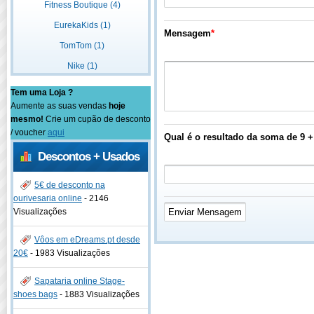
Fitness Boutique (4)
EurekaKids (1)
Mensagem
*
TomTom (1)
Nike (1)
Tem uma Loja ?
Aumente as suas vendas
hoje
mesmo!
Crie um cupão de desconto
/ voucher
aqui
Qual é o resultado da soma de 9 +
Descontos + Usados
5€ de desconto na
ourivesaria online
-
2146
Visualizações
Vôos em eDreams.pt desde
20€
-
1983 Visualizações
Sapataria online Stage-
shoes bags
-
1883 Visualizações