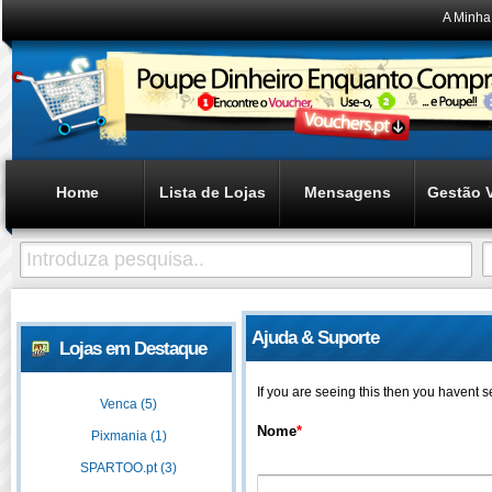
A Minha
Home
Lista de Lojas
Mensagens
Gestão 
Ajuda & Suporte
Lojas em Destaque
If you are seeing this then you havent 
Venca (5)
Nome
*
Pixmania (1)
SPARTOO.pt (3)