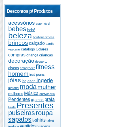
Descontos p/ Produtos
acessórios
automóvel
bebes
bebé
beleza
boutique fitness
brincos
calçado
cardio
catálogo
Colares
vascular
compras
criança
crianças
decoração
desporto
fitness
discos
emagrecer
homem
jeans
ipad
jóias
lingerie
lar
lazer
moda
mulher
material
Música
mulheres
ourivesaria
Pendentes
praia
pijamas
Presentes
Prata
pulseiras
roupa
sapatos
t-shirts
tablet
vestidos
viagens
telefone