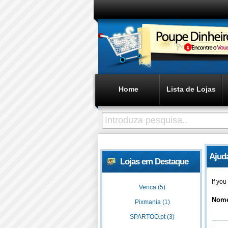
Home
Lista de Lojas
Ajud
Lojas em Destaque
If yo
Venca (5)
Nom
Pixmania (1)
SPARTOO.pt (3)