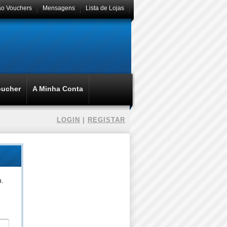
ão Vouchers
Mensagens
Lista de Lojas
oucher
A Minha Conta
LOGIN
|
REGISTAR
n.