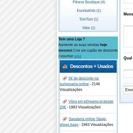
Fitness Boutique (4)
EurekaKids (1)
Men
TomTom (1)
Nike (1)
Tem uma Loja ?
Aumente as suas vendas
hoje
mesmo!
Crie um cupão de desconto
/ voucher
aqui
Qual 
Descontos + Usados
5€ de desconto na
ourivesaria online
-
2146
Visualizações
Vôos em eDreams.pt desde
20€
-
1983 Visualizações
Sapataria online Stage-
shoes bags
-
1883 Visualizações