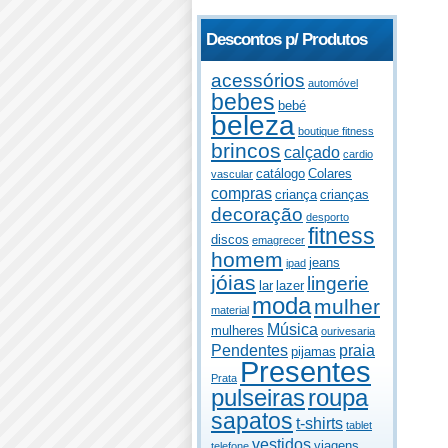
Descontos p/ Produtos
acessórios
automóvel
bebes
bebé
beleza
boutique fitness
brincos
calçado
cardio
catálogo
Colares
vascular
compras
criança
crianças
decoração
desporto
fitness
discos
emagrecer
homem
jeans
ipad
jóias
lingerie
lar
lazer
moda
mulher
material
Música
mulheres
ourivesaria
Pendentes
praia
pijamas
Presentes
Prata
pulseiras
roupa
sapatos
t-shirts
tablet
vestidos
viagens
telefone