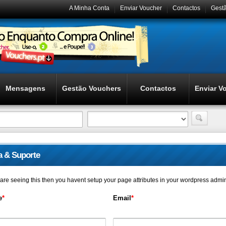
A Minha Conta
Enviar Voucher
Contactos
Gest
Mensagens
Gestão Vouchers
Contactos
Enviar V
a & Suporte
u are seeing this then you havent setup your page attributes in your wordpress admi
e
*
Email
*