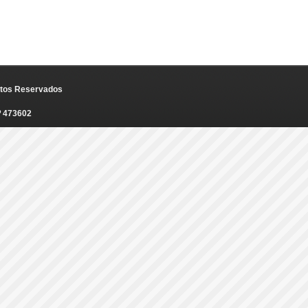
eitos Reservados
º 473602