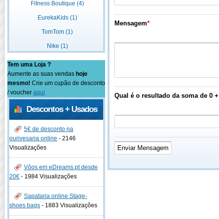
Fitness Boutique (4)
EurekaKids (1)
Mensagem
*
TomTom (1)
Nike (1)
Tem uma Loja ?
Aumente as suas vendas
hoje
mesmo!
Crie um cupão de desconto
/ voucher
aqui
Qual é o resultado da soma de 0 +
Descontos + Usados
5€ de desconto na
ourivesaria online
-
2146
Visualizações
Vôos em eDreams.pt desde
20€
-
1984 Visualizações
Sapataria online Stage-
shoes bags
-
1883 Visualizações