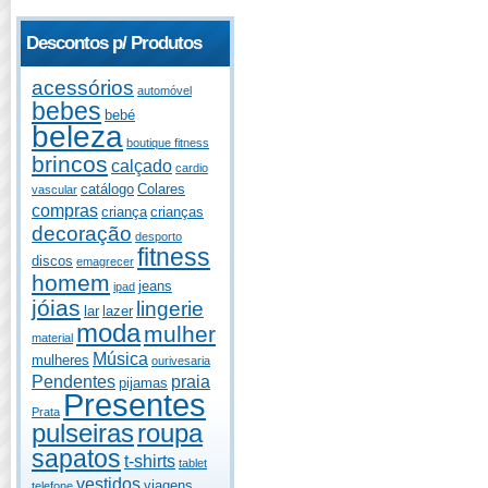
Descontos p/ Produtos
acessórios
automóvel
bebes
bebé
beleza
boutique fitness
brincos
calçado
cardio
catálogo
Colares
vascular
compras
criança
crianças
decoração
desporto
fitness
discos
emagrecer
homem
jeans
ipad
jóias
lingerie
lar
lazer
moda
mulher
material
Música
mulheres
ourivesaria
Pendentes
praia
pijamas
Presentes
Prata
pulseiras
roupa
sapatos
t-shirts
tablet
vestidos
viagens
telefone