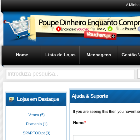
A Minha
Home
Lista de Lojas
Mensagens
Gestão 
Ajuda & Suporte
Lojas em Destaque
If you are seeing this then you havent 
Venca (5)
Nome
*
Pixmania (1)
SPARTOO.pt (3)