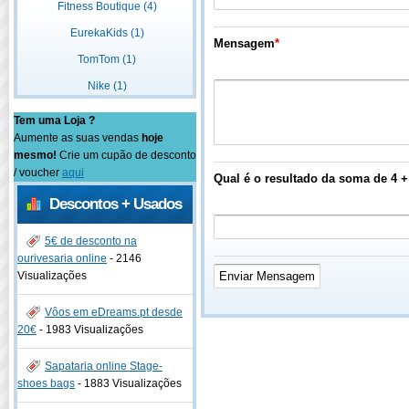
Fitness Boutique (4)
EurekaKids (1)
Mensagem
*
TomTom (1)
Nike (1)
Tem uma Loja ?
Aumente as suas vendas
hoje
mesmo!
Crie um cupão de desconto
/ voucher
aqui
Qual é o resultado da soma de 4 +
Descontos + Usados
5€ de desconto na
ourivesaria online
-
2146
Visualizações
Vôos em eDreams.pt desde
20€
-
1983 Visualizações
Sapataria online Stage-
shoes bags
-
1883 Visualizações