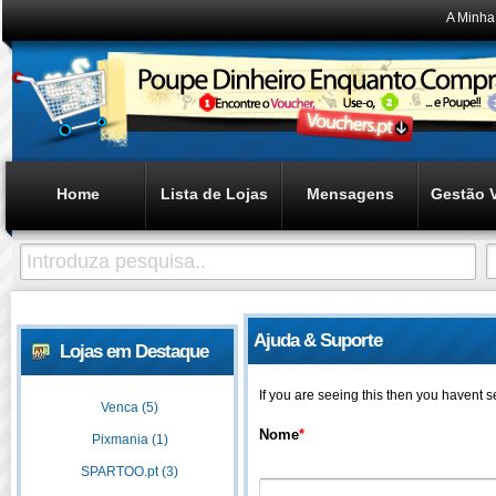
A Minha
Home
Lista de Lojas
Mensagens
Gestão 
Ajuda & Suporte
Lojas em Destaque
If you are seeing this then you havent 
Venca (5)
Nome
*
Pixmania (1)
SPARTOO.pt (3)