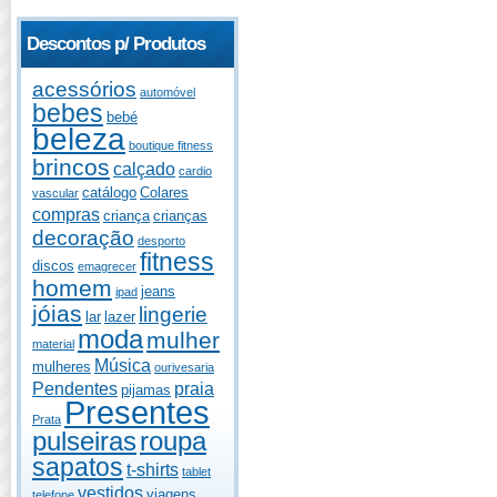
Descontos p/ Produtos
acessórios
automóvel
bebes
bebé
beleza
boutique fitness
brincos
calçado
cardio
catálogo
Colares
vascular
compras
criança
crianças
decoração
desporto
fitness
discos
emagrecer
homem
jeans
ipad
jóias
lingerie
lar
lazer
moda
mulher
material
Música
mulheres
ourivesaria
Pendentes
praia
pijamas
Presentes
Prata
pulseiras
roupa
sapatos
t-shirts
tablet
vestidos
viagens
telefone