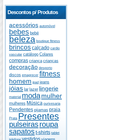
Descontos p/ Produtos
acessórios
automóvel
bebes
bebé
beleza
boutique fitness
brincos
calçado
cardio
catálogo
Colares
vascular
compras
criança
crianças
decoração
desporto
fitness
discos
emagrecer
homem
jeans
ipad
jóias
lingerie
lar
lazer
moda
mulher
material
Música
mulheres
ourivesaria
Pendentes
praia
pijamas
Presentes
Prata
pulseiras
roupa
sapatos
t-shirts
tablet
vestidos
viagens
telefone