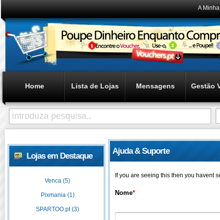
A Minha
Home
Lista de Lojas
Mensagens
Gestão 
Ajuda & Suporte
Lojas em Destaque
If you are seeing this then you havent 
Venca (5)
Nome
*
Pixmania (1)
SPARTOO.pt (3)