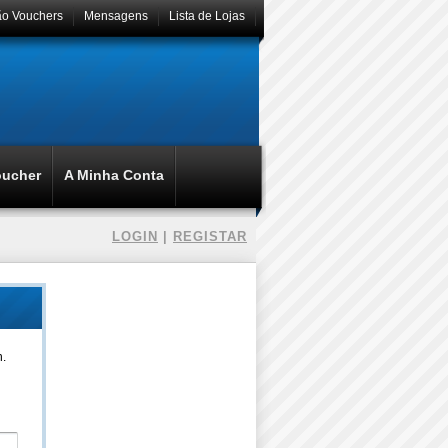
ão Vouchers
Mensagens
Lista de Lojas
oucher
A Minha Conta
LOGIN
|
REGISTAR
n.