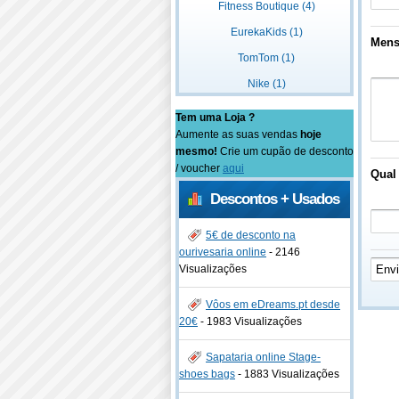
Fitness Boutique (4)
EurekaKids (1)
Men
TomTom (1)
Nike (1)
Tem uma Loja ?
Aumente as suas vendas
hoje
mesmo!
Crie um cupão de desconto
/ voucher
aqui
Qual 
Descontos + Usados
5€ de desconto na
ourivesaria online
-
2146
Visualizações
Vôos em eDreams.pt desde
20€
-
1983 Visualizações
Sapataria online Stage-
shoes bags
-
1883 Visualizações