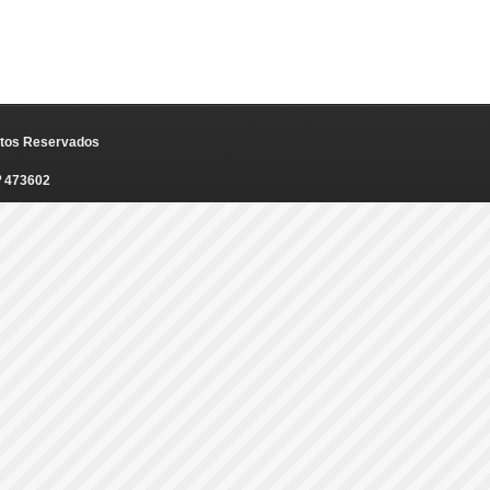
eitos Reservados
º 473602