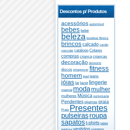
Descontos p/ Produtos
acessórios
automóvel
bebes
bebé
beleza
boutique fitness
brincos
calçado
cardio
catálogo
Colares
vascular
compras
criança
crianças
decoração
desporto
fitness
discos
emagrecer
homem
jeans
ipad
jóias
lingerie
lar
lazer
moda
mulher
material
Música
mulheres
ourivesaria
Pendentes
praia
pijamas
Presentes
Prata
pulseiras
roupa
sapatos
t-shirts
tablet
vestidos
viagens
telefone