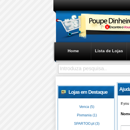
Home
Lista de Lojas
Ajud
Lojas em Destaque
If yo
Venca (5)
Nom
Pixmania (1)
SPARTOO.pt (3)