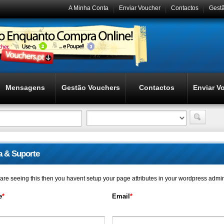
A Minha Conta
Enviar Voucher
Contactos
Gest
Mensagens
Gestão Vouchers
Contactos
Enviar V
a & Suporte
u are seeing this then you havent setup your page attributes in your wordpress admi
e
*
Email
*