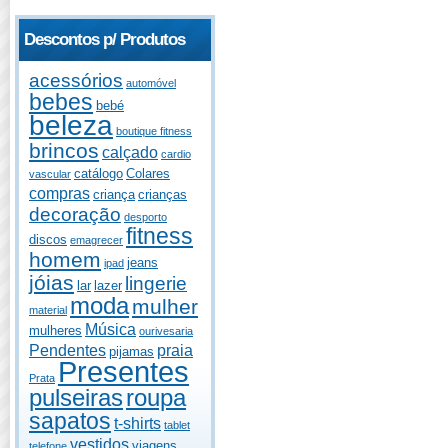
Descontos p/ Produtos
acessórios
automóvel
bebes
bebé
beleza
boutique fitness
brincos
calçado
cardio
catálogo
Colares
vascular
compras
criança
crianças
decoração
desporto
fitness
discos
emagrecer
homem
jeans
ipad
jóias
lingerie
lar
lazer
moda
mulher
material
Música
mulheres
ourivesaria
Pendentes
praia
pijamas
Presentes
Prata
pulseiras
roupa
sapatos
t-shirts
tablet
vestidos
viagens
telefone