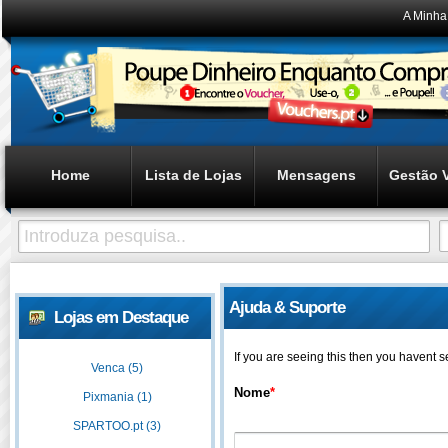
A Minha
Home
Lista de Lojas
Mensagens
Gestão 
Ajuda & Suporte
Lojas em Destaque
If you are seeing this then you havent 
Venca (5)
Nome
*
Pixmania (1)
SPARTOO.pt (3)