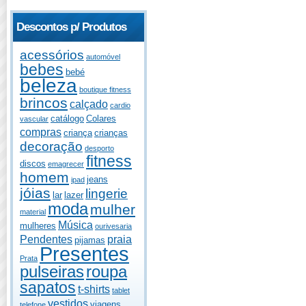
Descontos p/ Produtos
acessórios
automóvel
bebes
bebé
beleza
boutique fitness
brincos
calçado
cardio
catálogo
Colares
vascular
compras
criança
crianças
decoração
desporto
fitness
discos
emagrecer
homem
jeans
ipad
jóias
lingerie
lar
lazer
moda
mulher
material
Música
mulheres
ourivesaria
Pendentes
praia
pijamas
Presentes
Prata
pulseiras
roupa
sapatos
t-shirts
tablet
vestidos
viagens
telefone