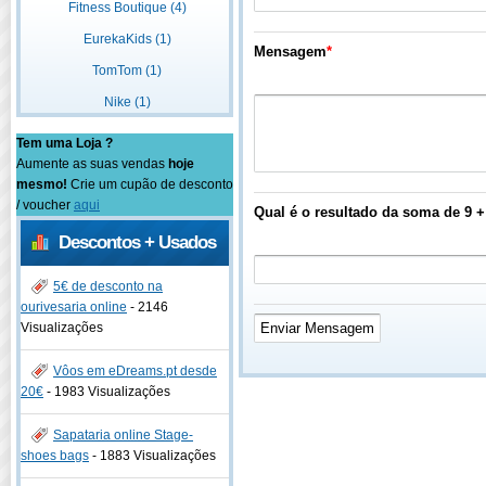
Fitness Boutique (4)
EurekaKids (1)
Mensagem
*
TomTom (1)
Nike (1)
Tem uma Loja ?
Aumente as suas vendas
hoje
mesmo!
Crie um cupão de desconto
/ voucher
aqui
Qual é o resultado da soma de 9 +
Descontos + Usados
5€ de desconto na
ourivesaria online
-
2146
Visualizações
Vôos em eDreams.pt desde
20€
-
1983 Visualizações
Sapataria online Stage-
shoes bags
-
1883 Visualizações