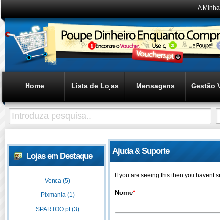
A Minha
Home
Lista de Lojas
Mensagens
Gestão 
Ajuda & Suporte
Lojas em Destaque
If you are seeing this then you havent 
Venca (5)
Nome
*
Pixmania (1)
SPARTOO.pt (3)