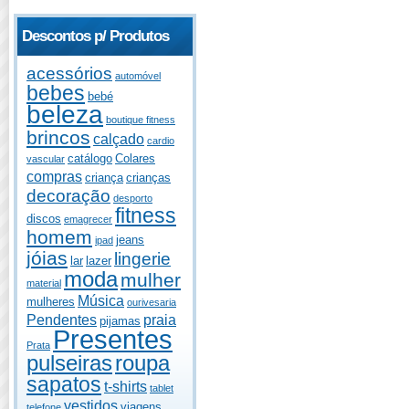
Descontos p/ Produtos
acessórios
automóvel
bebes
bebé
beleza
boutique fitness
brincos
calçado
cardio
catálogo
Colares
vascular
compras
criança
crianças
decoração
desporto
fitness
discos
emagrecer
homem
jeans
ipad
jóias
lingerie
lar
lazer
moda
mulher
material
Música
mulheres
ourivesaria
Pendentes
praia
pijamas
Presentes
Prata
pulseiras
roupa
sapatos
t-shirts
tablet
vestidos
viagens
telefone