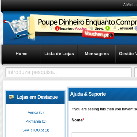
A Minha
Home
Lista de Lojas
Mensagens
Gestão 
Ajuda & Suporte
Lojas em Destaque
If you are seeing this then you havent 
Venca (5)
Nome
*
Pixmania (1)
SPARTOO.pt (3)