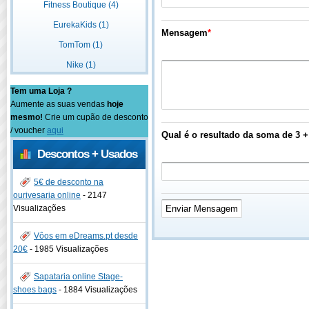
Fitness Boutique (4)
EurekaKids (1)
Mensagem
*
TomTom (1)
Nike (1)
Tem uma Loja ?
Aumente as suas vendas
hoje
mesmo!
Crie um cupão de desconto
/ voucher
aqui
Qual é o resultado da soma de 3 +
Descontos + Usados
5€ de desconto na
ourivesaria online
-
2147
Visualizações
Vôos em eDreams.pt desde
20€
-
1985 Visualizações
Sapataria online Stage-
shoes bags
-
1884 Visualizações