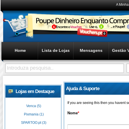
A Minha
Home
Lista de Lojas
Mensagens
Gestão 
Ajuda & Suporte
Lojas em Destaque
If you are seeing this then you havent 
Venca (5)
Nome
*
Pixmania (1)
SPARTOO.pt (3)