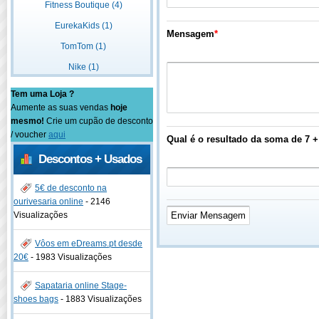
Fitness Boutique (4)
EurekaKids (1)
Mensagem
*
TomTom (1)
Nike (1)
Tem uma Loja ?
Aumente as suas vendas
hoje
mesmo!
Crie um cupão de desconto
/ voucher
aqui
Qual é o resultado da soma de 7 +
Descontos + Usados
5€ de desconto na
ourivesaria online
-
2146
Visualizações
Vôos em eDreams.pt desde
20€
-
1983 Visualizações
Sapataria online Stage-
shoes bags
-
1883 Visualizações