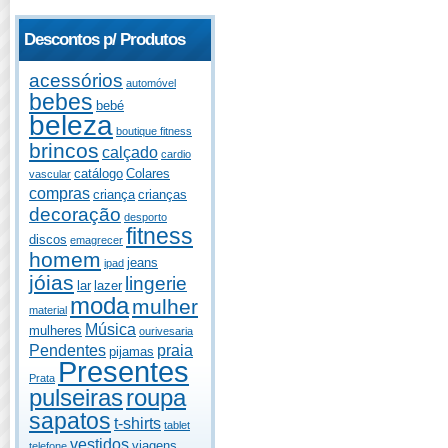
Descontos p/ Produtos
acessórios
automóvel
bebes
bebé
beleza
boutique fitness
brincos
calçado
cardio
catálogo
Colares
vascular
compras
criança
crianças
decoração
desporto
fitness
discos
emagrecer
homem
jeans
ipad
jóias
lingerie
lar
lazer
moda
mulher
material
Música
mulheres
ourivesaria
Pendentes
praia
pijamas
Presentes
Prata
pulseiras
roupa
sapatos
t-shirts
tablet
vestidos
viagens
telefone