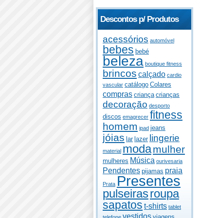
Descontos p/ Produtos
acessórios
automóvel
bebes
bebé
beleza
boutique fitness
brincos
calçado
cardio
catálogo
Colares
vascular
compras
criança
crianças
decoração
desporto
fitness
discos
emagrecer
homem
jeans
ipad
jóias
lingerie
lar
lazer
moda
mulher
material
Música
mulheres
ourivesaria
Pendentes
praia
pijamas
Presentes
Prata
pulseiras
roupa
sapatos
t-shirts
tablet
vestidos
viagens
telefone