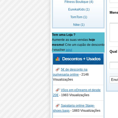
Fitness Boutique (4)
EurekaKids (1)
Men
TomTom (1)
Nike (1)
Tem uma Loja ?
Aumente as suas vendas
hoje
mesmo!
Crie um cupão de desconto
/ voucher
aqui
Qual 
Descontos + Usados
5€ de desconto na
ourivesaria online
-
2146
Visualizações
Vôos em eDreams.pt desde
20€
-
1983 Visualizações
Sapataria online Stage-
shoes bags
-
1883 Visualizações