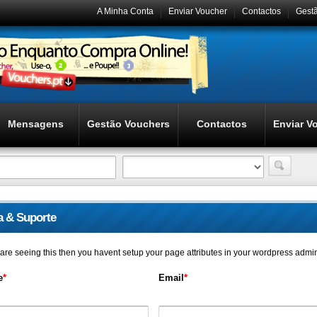
A Minha Conta
Enviar Voucher
Contactos
Gest
Mensagens
Gestão Vouchers
Contactos
Enviar V
a & Suporte
u are seeing this then you havent setup your page attributes in your wordpress admi
e
*
Email
*