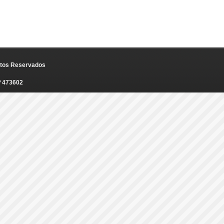
eitos Reservados
º 473602