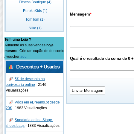
Fitness Boutique (4)
EurekaKids (1)
Mensagem
*
TomTom (1)
Nike (1)
Tem uma Loja ?
Aumente as suas vendas
hoje
mesmo!
Crie um cupão de desconto
/ voucher
aqui
Qual é o resultado da soma de 0 +
Descontos + Usados
5€ de desconto na
ourivesaria online
-
2146
Visualizações
Vôos em eDreams.pt desde
20€
-
1983 Visualizações
Sapataria online Stage-
shoes bags
-
1883 Visualizações