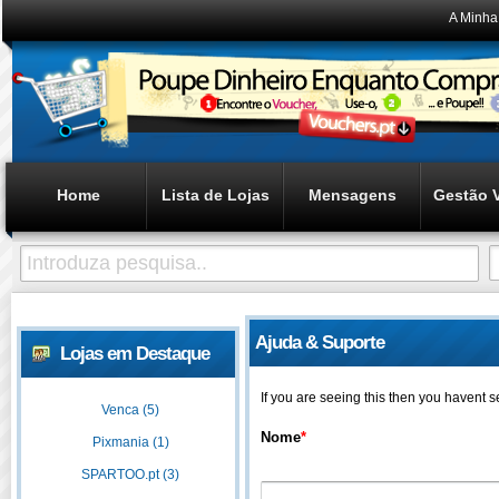
A Minha
Home
Lista de Lojas
Mensagens
Gestão 
Ajuda & Suporte
Lojas em Destaque
If you are seeing this then you havent 
Venca (5)
Nome
*
Pixmania (1)
SPARTOO.pt (3)