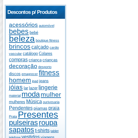
Descontos p/ Produtos
acessórios
automóvel
bebes
bebé
beleza
boutique fitness
brincos
calçado
cardio
catálogo
Colares
vascular
compras
criança
crianças
decoração
desporto
fitness
discos
emagrecer
homem
jeans
ipad
jóias
lingerie
lar
lazer
moda
mulher
material
Música
mulheres
ourivesaria
Pendentes
praia
pijamas
Presentes
Prata
pulseiras
roupa
sapatos
t-shirts
tablet
vestidos
viagens
telefone