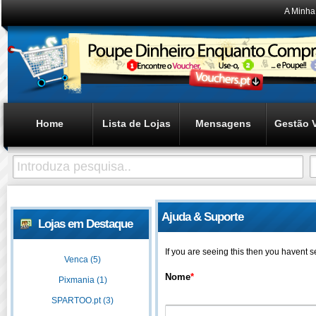
A Minha
Home
Lista de Lojas
Mensagens
Gestão 
Ajuda & Suporte
Lojas em Destaque
If you are seeing this then you havent 
Venca (5)
Nome
*
Pixmania (1)
SPARTOO.pt (3)