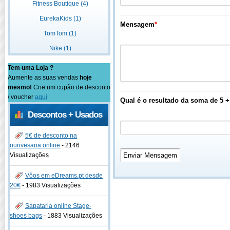
Fitness Boutique (4)
EurekaKids (1)
Mensagem
*
TomTom (1)
Nike (1)
Tem uma Loja ?
Aumente as suas vendas
hoje
mesmo!
Crie um cupão de desconto
/ voucher
aqui
Qual é o resultado da soma de 5 +
Descontos + Usados
5€ de desconto na
ourivesaria online
-
2146
Visualizações
Vôos em eDreams.pt desde
20€
-
1983 Visualizações
Sapataria online Stage-
shoes bags
-
1883 Visualizações