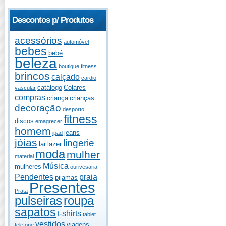
Descontos p/ Produtos
acessórios
automóvel
bebes
bebé
beleza
boutique fitness
brincos
calçado
cardio
catálogo
Colares
vascular
compras
criança
crianças
decoração
desporto
fitness
discos
emagrecer
homem
jeans
ipad
jóias
lingerie
lar
lazer
moda
mulher
material
Música
mulheres
ourivesaria
Pendentes
praia
pijamas
Presentes
Prata
pulseiras
roupa
sapatos
t-shirts
tablet
vestidos
viagens
telefone