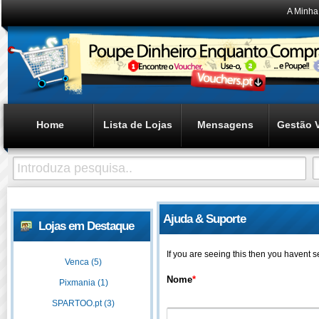
A Minha
Home
Lista de Lojas
Mensagens
Gestão 
Ajuda & Suporte
Lojas em Destaque
If you are seeing this then you havent 
Venca (5)
Nome
*
Pixmania (1)
SPARTOO.pt (3)