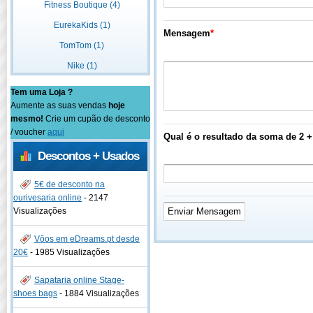
Fitness Boutique (4)
EurekaKids (1)
Mensagem
*
TomTom (1)
Nike (1)
Tem uma Loja ?
Aumente as suas vendas
hoje
mesmo!
Crie um cupão de desconto
/ voucher
aqui
Qual é o resultado da soma de 2 +
Descontos + Usados
5€ de desconto na
ourivesaria online
-
2147
Visualizações
Vôos em eDreams.pt desde
20€
-
1985 Visualizações
Sapataria online Stage-
shoes bags
-
1884 Visualizações