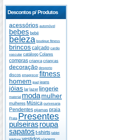
Descontos p/ Produtos
acessórios
automóvel
bebes
bebé
beleza
boutique fitness
brincos
calçado
cardio
catálogo
Colares
vascular
compras
criança
crianças
decoração
desporto
fitness
discos
emagrecer
homem
jeans
ipad
jóias
lingerie
lar
lazer
moda
mulher
material
Música
mulheres
ourivesaria
Pendentes
praia
pijamas
Presentes
Prata
pulseiras
roupa
sapatos
t-shirts
tablet
vestidos
viagens
telefone