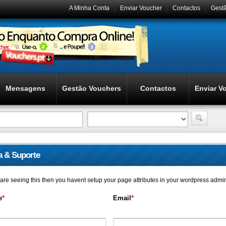
A Minha Conta
Enviar Voucher
Contactos
Gest
Mensagens
Gestão Vouchers
Contactos
Enviar V
a & Suporte
u are seeing this then you havent setup your page attributes in your wordpress admi
e
*
Email
*