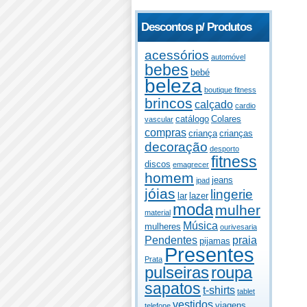
Descontos p/ Produtos
acessórios
automóvel
bebes
bebé
beleza
boutique fitness
brincos
calçado
cardio
catálogo
Colares
vascular
compras
criança
crianças
decoração
desporto
fitness
discos
emagrecer
homem
jeans
ipad
jóias
lingerie
lar
lazer
moda
mulher
material
Música
mulheres
ourivesaria
Pendentes
praia
pijamas
Presentes
Prata
pulseiras
roupa
sapatos
t-shirts
tablet
vestidos
viagens
telefone