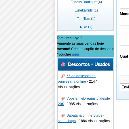
Fitness Boutique (4)
EurekaKids (1)
Men
TomTom (1)
Nike (1)
Tem uma Loja ?
Aumente as suas vendas
hoje
mesmo!
Crie um cupão de desconto
/ voucher
aqui
Qual 
Descontos + Usados
5€ de desconto na
ourivesaria online
-
2147
Visualizações
Vôos em eDreams.pt desde
20€
-
1985 Visualizações
Sapataria online Stage-
shoes bags
-
1884 Visualizações