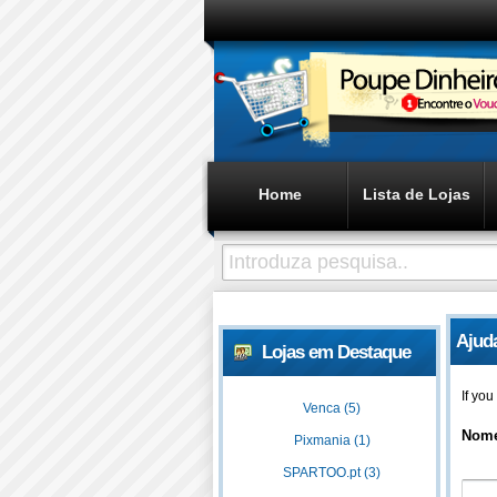
Home
Lista de Lojas
Ajud
Lojas em Destaque
If yo
Venca (5)
Nom
Pixmania (1)
SPARTOO.pt (3)