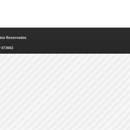
eitos Reservados
º 473602