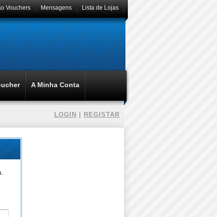
ão Vouchers
Mensagens
Lista de Lojas
oucher
A Minha Conta
LOGIN
|
REGISTAR
n.