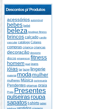
Descontos p/ Produtos
acessórios
automóvel
bebes
bebé
beleza
boutique fitness
brincos
calçado
cardio
catálogo
Colares
vascular
compras
criança
crianças
decoração
desporto
fitness
discos
emagrecer
homem
jeans
ipad
jóias
lingerie
lar
lazer
moda
mulher
material
Música
mulheres
ourivesaria
Pendentes
praia
pijamas
Presentes
Prata
pulseiras
roupa
sapatos
t-shirts
tablet
vestidos
viagens
telefone