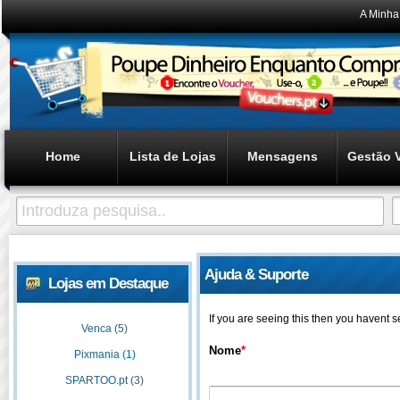
A Minha
Home
Lista de Lojas
Mensagens
Gestão 
Ajuda & Suporte
Lojas em Destaque
If you are seeing this then you havent 
Venca (5)
Nome
*
Pixmania (1)
SPARTOO.pt (3)