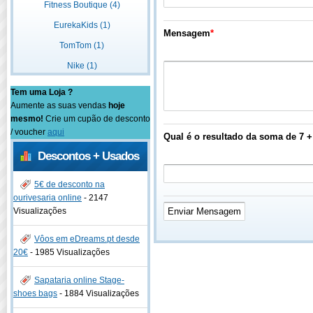
Fitness Boutique (4)
EurekaKids (1)
Mensagem
*
TomTom (1)
Nike (1)
Tem uma Loja ?
Aumente as suas vendas
hoje
mesmo!
Crie um cupão de desconto
/ voucher
aqui
Qual é o resultado da soma de 7 +
Descontos + Usados
5€ de desconto na
ourivesaria online
-
2147
Visualizações
Vôos em eDreams.pt desde
20€
-
1985 Visualizações
Sapataria online Stage-
shoes bags
-
1884 Visualizações