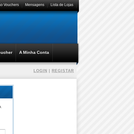
ão Vouchers
Mensagens
Lista de Lojas
oucher
A Minha Conta
LOGIN
|
REGISTAR
n.