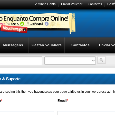
A Minha Conta
Enviar Voucher
Contactos
Gest
Mensagens
Gestão Vouchers
Contactos
Enviar V
a & Suporte
u are seeing this then you havent setup your page attributes in your wordpress admi
e
*
Email
*