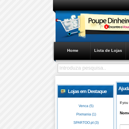
Home
Lista de Lojas
Ajud
Lojas em Destaque
If yo
Venca (5)
Nom
Pixmania (1)
SPARTOO.pt (3)