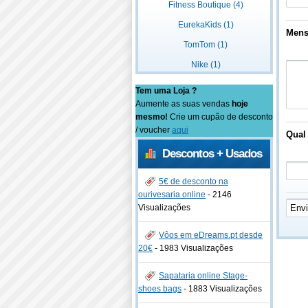
Fitness Boutique (4)
EurekaKids (1)
Men
TomTom (1)
Nike (1)
Tem uma Loja ?
Aumente as suas vendas
hoje
mesmo!
Crie um cupão de desconto
/ voucher
aqui
Qual 
Descontos + Usados
5€ de desconto na
ourivesaria online
-
2146
Visualizações
Vôos em eDreams.pt desde
20€
-
1983 Visualizações
Sapataria online Stage-
shoes bags
-
1883 Visualizações