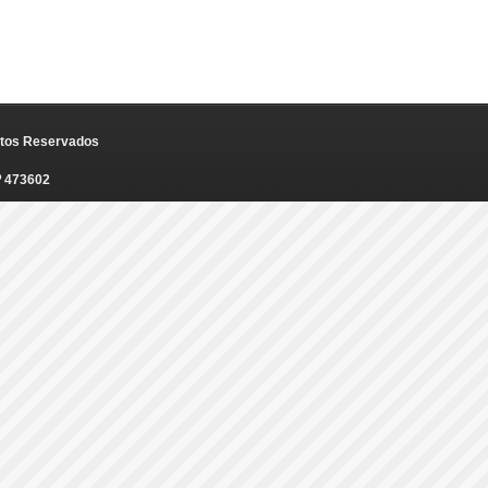
eitos Reservados
º 473602