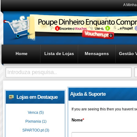
A Minha
Home
Lista de Lojas
Mensagens
Gestão 
Ajuda & Suporte
Lojas em Destaque
If you are seeing this then you havent 
Venca (5)
Nome
*
Pixmania (1)
SPARTOO.pt (3)