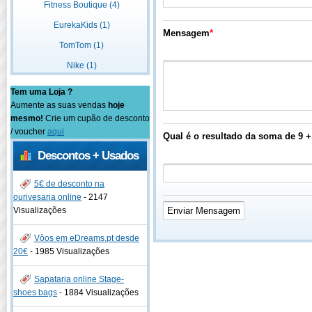
Fitness Boutique (4)
EurekaKids (1)
Mensagem
*
TomTom (1)
Nike (1)
Tem uma Loja ?
Aumente as suas vendas
hoje
mesmo!
Crie um cupão de desconto
/ voucher
aqui
Qual é o resultado da soma de 9 +
Descontos + Usados
5€ de desconto na
ourivesaria online
-
2147
Visualizações
Vôos em eDreams.pt desde
20€
-
1985 Visualizações
Sapataria online Stage-
shoes bags
-
1884 Visualizações