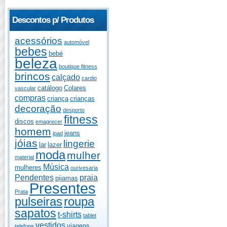
Descontos p/ Produtos
acessórios
automóvel
bebes
bebé
beleza
boutique fitness
brincos
calçado
cardio
catálogo
Colares
vascular
compras
criança
crianças
decoração
desporto
fitness
discos
emagrecer
homem
jeans
ipad
jóias
lingerie
lar
lazer
moda
mulher
material
Música
mulheres
ourivesaria
Pendentes
praia
pijamas
Presentes
Prata
pulseiras
roupa
sapatos
t-shirts
tablet
vestidos
viagens
telefone