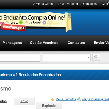
A Minha Conta
Enviar Voucher
Contactos
Gest
Mensagens
Gestão Vouchers
Contactos
Enviar V
turismo » 1 Resultados Encontrados
rismo
Meus Favoritos
ver pesquisas guar
odos
Ativo
Expirado