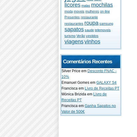
licores
mochilas
malas
moda
moveis
mulheres
on-line
Presentes
restaurante
roupa
restaurantes
samsung
sapatos
saude
telemoveis
turismo
Verão
vestidos
viagens
vinhos
Comentários Recentes
Silver Price em
Desconto FNAC -
10%
Emanuel Gomes em
GALAXY S4
Francisca em
Livro de Receitas PT
Mónica Brizida em
Livro de
Receitas PT
Francisca em
Ganha Sapatos no
Valor de 500€