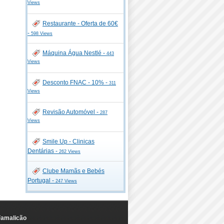
Views
Restaurante - Oferta de 60€
-
598 Views
Máquina Água Nestlé -
443
Views
Desconto FNAC - 10% -
311
Views
Revisão Automóvel -
287
Views
Smile Up - Clinicas
Dentárias -
262 Views
Clube Mamãs e Bebés
Portugal -
247 Views
Famalicão