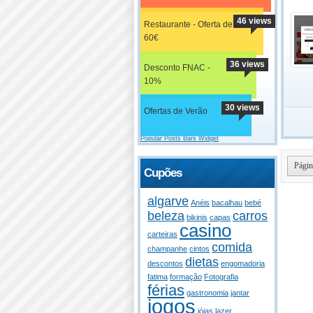
46 views
Restaurante - Oferta de
60€
36 views
Desconto FNAC -
10%
30 views
Ofertas de Verão
Popular Posts Bars Widget
Págin
Cupões
algarve
Anéis
bacalhau
bebé
beleza
carros
bikinis
capas
casino
carteiras
comida
champanhe
cintos
dietas
descontos
engomadoria
fatima
formação
Fotografia
férias
gastronomia
jantar
jogos
jóias
lazer