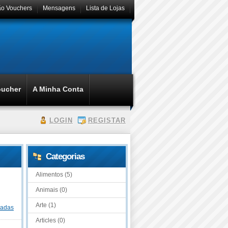
ão Vouchers
Mensagens
Lista de Lojas
oucher
A Minha Conta
LOGIN
REGISTAR
Categorias
Alimentos (5)
Animais (0)
Arte (1)
dadas
Articles (0)