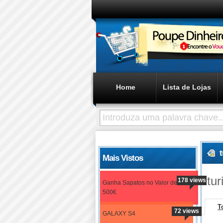
Home
Lista de Lojas
Mais Vistos
tu
178 views
Ganha Sapatos no Valor de
500€
T
72 views
GALAXY S4