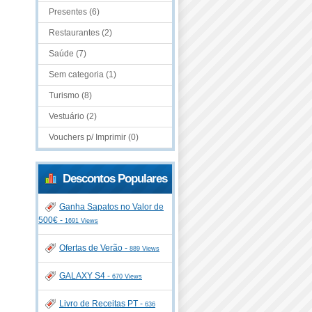
Presentes (6)
Restaurantes (2)
Saúde (7)
Sem categoria (1)
Turismo (8)
Vestuário (2)
Vouchers p/ Imprimir (0)
Descontos Populares
Ganha Sapatos no Valor de
500€ -
1691 Views
Ofertas de Verão -
889 Views
GALAXY S4 -
670 Views
Livro de Receitas PT -
636