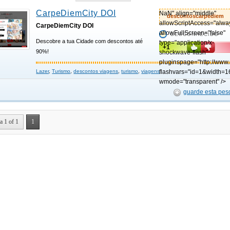
CarpeDiemCity DOI
NaN" align="middle"
descontoscarpediem
allowScriptAccess="alwa
CarpeDiemCity DOI
allowFullScreen="false"
DESCONHECIDO
Descobre a tua Cidade com descontos até
type="application/x-
+1
90%!
shockwave-flash"
pluginspage="http://www
Lazer
,
Turismo
,
descontos viagens
,
turismo
,
viagens
flashvars="id=1&width=1
wmode="transparent" />
guarde esta pes
a 1 of 1
1