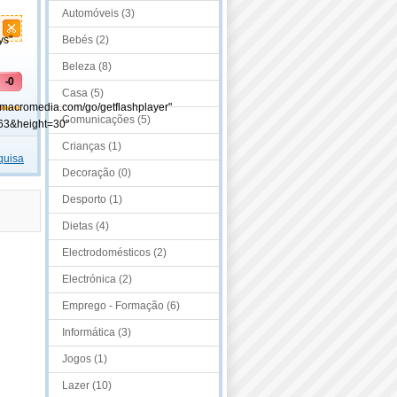
Automóveis (3)
ys"
Bebés (2)
Beleza (8)
-0
Casa (5)
.macromedia.com/go/getflashplayer"
Comunicações (5)
63&height=30"
Crianças (1)
quisa
Decoração (0)
Desporto (1)
Dietas (4)
Electrodomésticos (2)
Electrónica (2)
Emprego - Formação (6)
Informática (3)
Jogos (1)
Lazer (10)