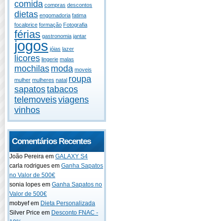
comida
compras
descontos
dietas
engomadoria
fatima
focalprice
formação
Fotografia
férias
gastronomia
jantar
jogos
jóias
lazer
licores
lingerie
malas
mochilas
moda
moveis
roupa
mulher
mulheres
natal
sapatos
tabacos
telemoveis
viagens
vinhos
Comentários Recentes
João Pereira em
GALAXY S4
carla rodrigues em
Ganha Sapatos
no Valor de 500€
sonia lopes em
Ganha Sapatos no
Valor de 500€
mobyef em
Dieta Personalizada
Silver Price em
Desconto FNAC -