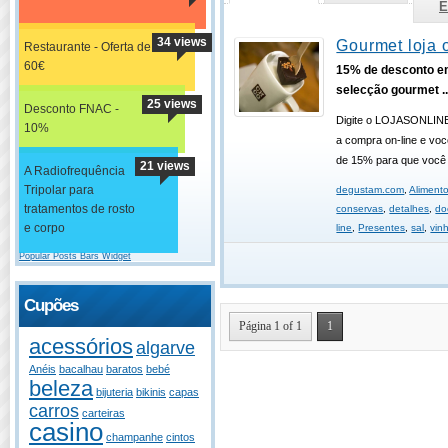
E
34 views
Gourmet loja 
Restaurante - Oferta de
60€
15% de desconto e
selecção gourmet ..
25 views
Desconto FNAC -
Digite o LOJASONLINE 
10%
a compra on-line e voc
de 15% para que você p
21 views
A Radiofrequência
Tripolar para
degustam.com
,
Aliment
tratamentos de rosto
conservas
,
detalhes
,
do
e corpo
line
,
Presentes
,
sal
,
vin
Popular Posts Bars Widget
Cupões
Página 1 of 1
1
acessórios
algarve
Anéis
bacalhau
baratos
bebé
beleza
bijuteria
bikinis
capas
carros
carteiras
casino
champanhe
cintos