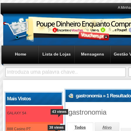
A Minha
Home
Lista de Lojas
Mensagens
Gestão 
gastronomia » 1 Resultad
Mais Vistos
gastronomia
43 views
GALAXY S4
Todos
Ativo
38 views
888 Casino PT