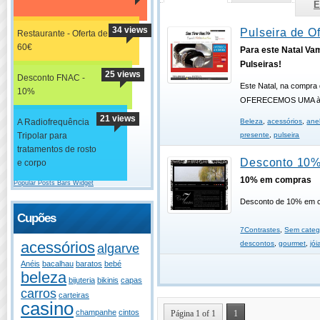
E
34 views
Pulseira de Of
Restaurante - Oferta de
60€
Para este Natal Va
Pulseiras!
25 views
Desconto FNAC -
Este Natal, na compra 
10%
OFERECEMOS UMA à 
21 views
A Radiofrequência
Beleza
,
acessórios
,
ane
Tripolar para
presente
,
pulseira
tratamentos de rosto
Desconto 10%
e corpo
10% em compras
Popular Posts Bars Widget
Desconto de 10% em 
Cupões
7Contrastes
,
Sem categ
acessórios
descontos
,
gourmet
,
jói
algarve
Anéis
bacalhau
baratos
bebé
beleza
bijuteria
bikinis
capas
carros
carteiras
casino
champanhe
cintos
Página 1 of 1
1