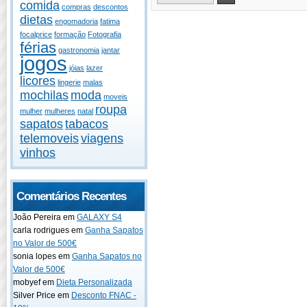
comida
compras
descontos
dietas
engomadoria
fatima
focalprice
formação
Fotografia
férias
gastronomia
jantar
jogos
jóias
lazer
licores
lingerie
malas
mochilas
moda
moveis
roupa
mulher
mulheres
natal
sapatos
tabacos
telemoveis
viagens
vinhos
Comentários Recentes
João Pereira em
GALAXY S4
carla rodrigues em
Ganha Sapatos
no Valor de 500€
sonia lopes em
Ganha Sapatos no
Valor de 500€
mobyef em
Dieta Personalizada
Silver Price em
Desconto FNAC -