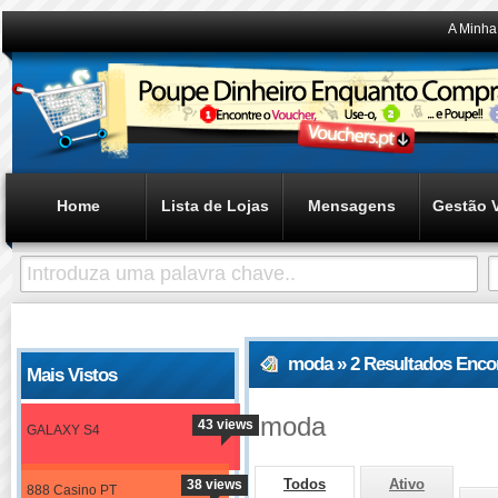
A Minha
Home
Lista de Lojas
Mensagens
Gestão 
moda » 2 Resultados Enco
Mais Vistos
moda
43 views
GALAXY S4
Todos
Ativo
38 views
888 Casino PT