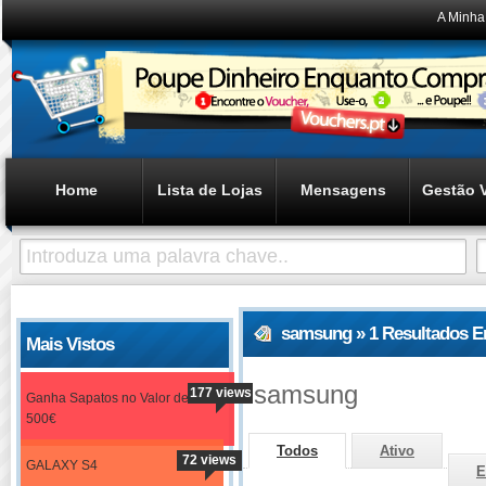
A Minha
Home
Lista de Lojas
Mensagens
Gestão 
samsung » 1 Resultados E
Mais Vistos
samsung
177 views
Ganha Sapatos no Valor de
500€
Todos
Ativo
72 views
GALAXY S4
E