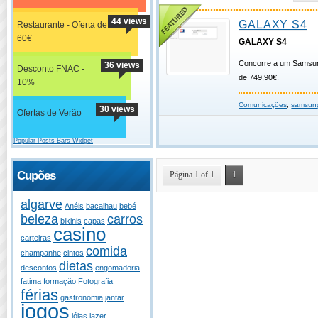
44 views
GALAXY S4
Restaurante - Oferta de
60€
GALAXY S4
Concorre a um Samsun
36 views
Desconto FNAC -
de 749,90€.
10%
Comunicações
,
samsun
30 views
Ofertas de Verão
Popular Posts Bars Widget
Cupões
Página 1 of 1
1
algarve
Anéis
bacalhau
bebé
beleza
carros
bikinis
capas
casino
carteiras
comida
champanhe
cintos
dietas
descontos
engomadoria
fatima
formação
Fotografia
férias
gastronomia
jantar
jogos
jóias
lazer