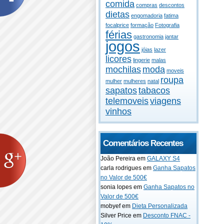
comida
compras
descontos
dietas
engomadoria
fatima
focalprice
formação
Fotografia
férias
gastronomia
jantar
jogos
jóias
lazer
licores
lingerie
malas
mochilas
moda
moveis
roupa
mulher
mulheres
natal
sapatos
tabacos
telemoveis
viagens
vinhos
Comentários Recentes
João Pereira em
GALAXY S4
carla rodrigues em
Ganha Sapatos
no Valor de 500€
sonia lopes em
Ganha Sapatos no
Valor de 500€
mobyef em
Dieta Personalizada
Silver Price em
Desconto FNAC -