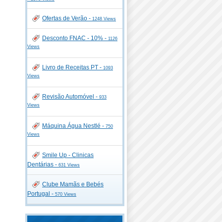
Ofertas de Verão -
1248 Views
Desconto FNAC - 10% -
1126
Views
Livro de Receitas PT -
1093
Views
Revisão Automóvel -
933
Views
Máquina Água Nestlé -
750
Views
Smile Up - Clinicas
Dentárias -
631 Views
Clube Mamãs e Bebés
Portugal -
570 Views