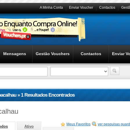
A Minha Conta
Enviar Voucher
Contactos
Gest
Mensagens
Gestão Vouchers
Contactos
Enviar V
bacalhau » 1 Resultados Encontrados
calhau
Meus Favoritos
ver pesquisas guar
odos
Ativo