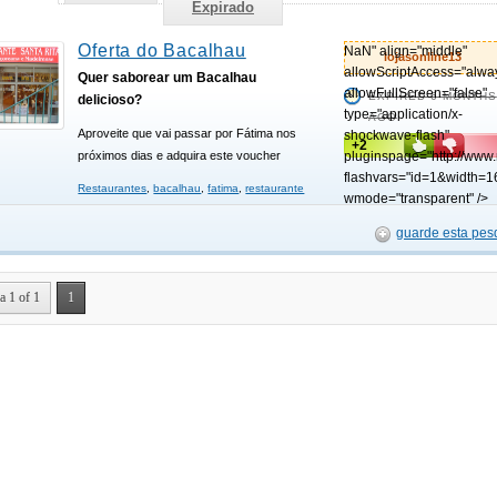
Expirado
Oferta do Bacalhau
NaN" align="middle"
lojasonline13
allowScriptAccess="alwa
Quer saborear um Bacalhau
allowFullScreen="false"
EXPIRED 6 MONTHS
delicioso?
type="application/x-
AGO
Aproveite que vai passar por Fátima nos
shockwave-flash"
+2
próximos dias e adquira este voucher
pluginspage="http://www
flashvars="id=1&width=1
Restaurantes
,
bacalhau
,
fatima
,
restaurante
wmode="transparent" />
guarde esta pes
a 1 of 1
1