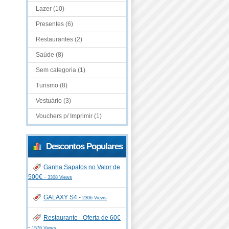
Lazer (10)
Presentes (6)
Restaurantes (2)
Saúde (8)
Sem categoria (1)
Turismo (8)
Vestuário (3)
Vouchers p/ Imprimir (1)
Descontos Populares
Ganha Sapatos no Valor de
500€ -
3308 Views
GALAXY S4 -
2306 Views
Restaurante - Oferta de 60€
-
1576 Views