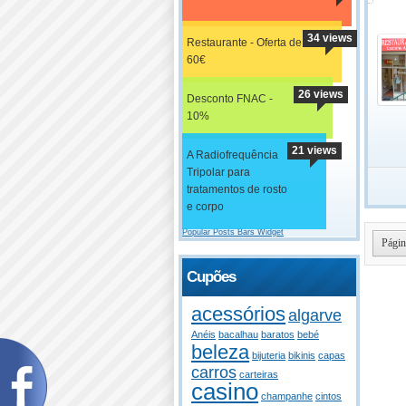
34 views
Restaurante - Oferta de
60€
26 views
Desconto FNAC -
10%
21 views
A Radiofrequência
Tripolar para
tratamentos de rosto
e corpo
Popular Posts Bars Widget
Págin
Cupões
acessórios
algarve
Anéis
bacalhau
baratos
bebé
beleza
bijuteria
bikinis
capas
carros
carteiras
casino
champanhe
cintos