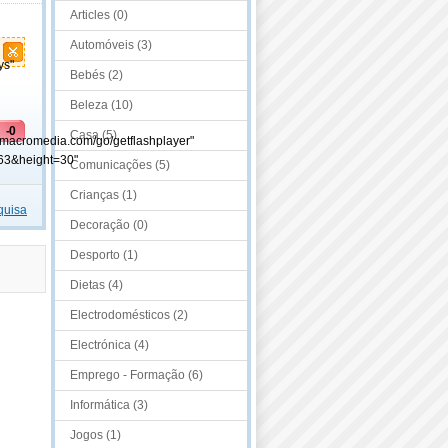
Articles (0)
Automóveis (3)
ys"
Bebés (2)
Beleza (10)
-0
Casa (5)
.macromedia.com/go/getflashplayer"
63&height=30"
Comunicações (5)
Crianças (1)
quisa
Decoração (0)
Desporto (1)
Dietas (4)
Electrodomésticos (2)
Electrónica (4)
Emprego - Formação (6)
Informática (3)
Jogos (1)