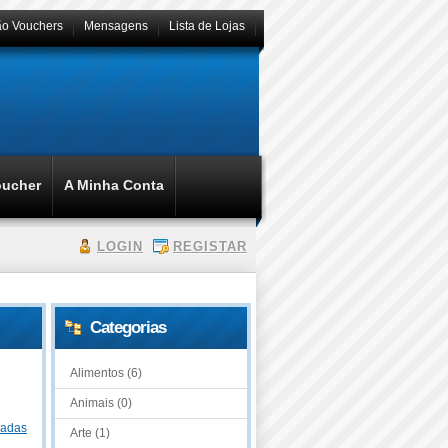
ão Vouchers
Mensagens
Lista de Lojas
oucher
A Minha Conta
LOGIN
REGISTAR
Categorias
Alimentos (6)
Animais (0)
dadas
Arte (1)