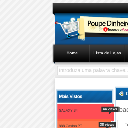
Home
Lista de Lojas
Mais Vistos
ba
44 views
GALAXY S4
T
38 views
888 Casino PT