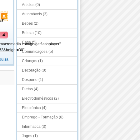
Articles (0)
Automóveis (3)
ys"
Bebés (2)
Beleza (10)
-4
Casa (5)
.macromedia.com/go/getflashplayer"
63&height=30"
Comunicações (5)
quisa
Crianças (1)
Decoração (0)
Desporto (1)
Dietas (4)
Electrodomésticos (2)
Electrónica (4)
Emprego - Formação (6)
Informática (3)
Jogos (1)