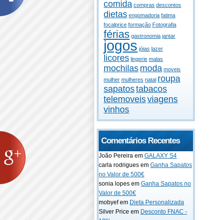
comida
compras
descontos
dietas
engomadoria
fatima
focalprice
formação
Fotografia
férias
gastronomia
jantar
jogos
jóias
lazer
licores
lingerie
malas
mochilas
moda
moveis
roupa
mulher
mulheres
natal
sapatos
tabacos
telemoveis
viagens
vinhos
Comentários Recentes
João Pereira em
GALAXY S4
carla rodrigues em
Ganha Sapatos
no Valor de 500€
sonia lopes em
Ganha Sapatos no
Valor de 500€
mobyef em
Dieta Personalizada
Silver Price em
Desconto FNAC -