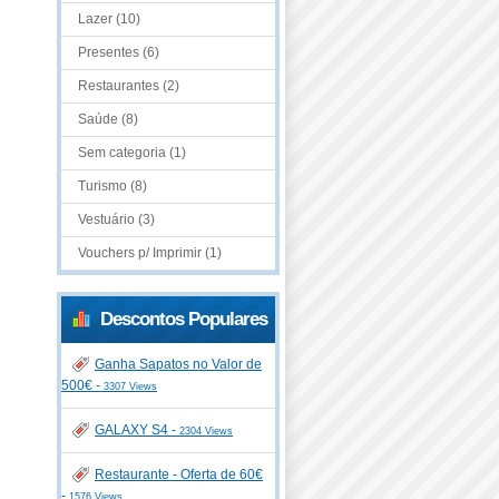
Lazer (10)
Presentes (6)
Restaurantes (2)
Saúde (8)
Sem categoria (1)
Turismo (8)
Vestuário (3)
Vouchers p/ Imprimir (1)
Descontos Populares
Ganha Sapatos no Valor de
500€ -
3307 Views
GALAXY S4 -
2304 Views
Restaurante - Oferta de 60€
-
1576 Views