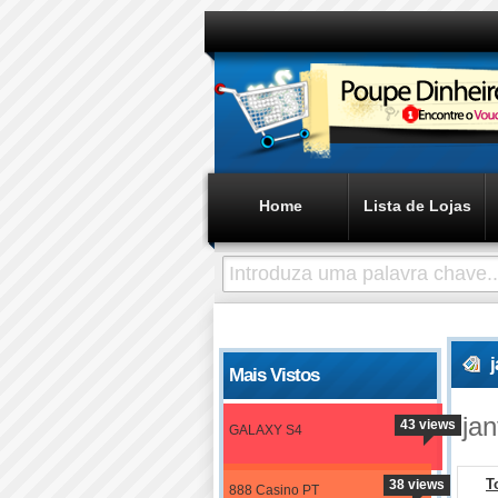
Home
Lista de Lojas
Mais Vistos
jan
43 views
GALAXY S4
T
38 views
888 Casino PT