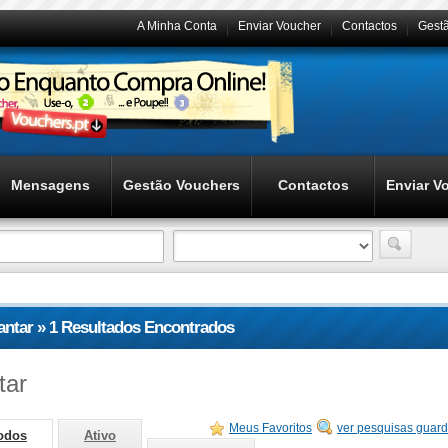
A Minha Conta
Enviar Voucher
Contactos
Gest
Mensagens
Gestão Vouchers
Contactos
Enviar V
jantar » 1 Resultados Encontrados
tar
Meus Favoritos
ver pesquisas guar
odos
Ativo