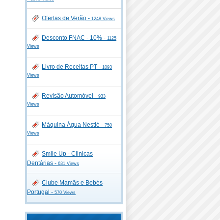
Ofertas de Verão -
1248 Views
Desconto FNAC - 10% -
1125
Views
Livro de Receitas PT -
1093
Views
Revisão Automóvel -
933
Views
Máquina Água Nestlé -
750
Views
Smile Up - Clinicas
Dentárias -
631 Views
Clube Mamãs e Bebés
Portugal -
570 Views