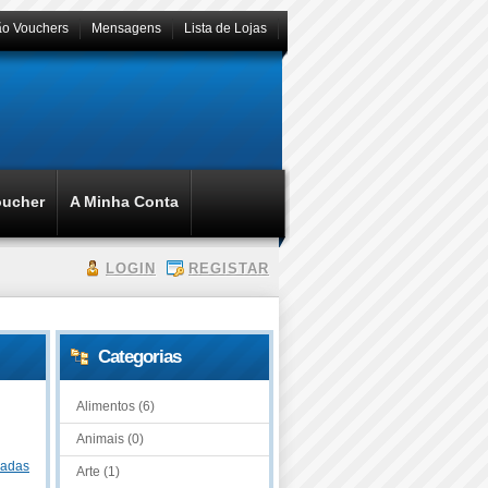
ão Vouchers
Mensagens
Lista de Lojas
oucher
A Minha Conta
LOGIN
REGISTAR
Categorias
Alimentos (6)
Animais (0)
dadas
Arte (1)