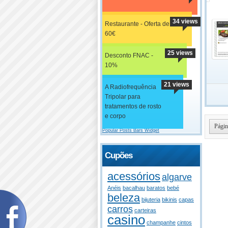
34 views
Restaurante - Oferta de
60€
25 views
Desconto FNAC -
10%
21 views
A Radiofrequência
Tripolar para
tratamentos de rosto
e corpo
Págin
Popular Posts Bars Widget
Cupões
acessórios
algarve
Anéis
bacalhau
baratos
bebé
beleza
bijuteria
bikinis
capas
carros
carteiras
casino
champanhe
cintos