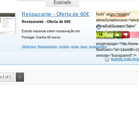
Expirado
Restaurante - Oferta de 60€
NaN" align="middle"
comida60
allowScriptAccess="alwa
Restaurante - Oferta de 60€
allowFullScreen="false"
DESCONHECIDO
Estudo nacional sobre restauração em
type="application/x-
+6
Portugal. Ganha 60 euros.
shockwave-flash"
pluginspage="http://www
Alimentos
,
Restaurantes
,
comida
,
jantar
,
lazer
,
restaurantes
flashvars="id=1&width=1
wmode="transparent" />
guarde esta pes
a 1 of 1
1