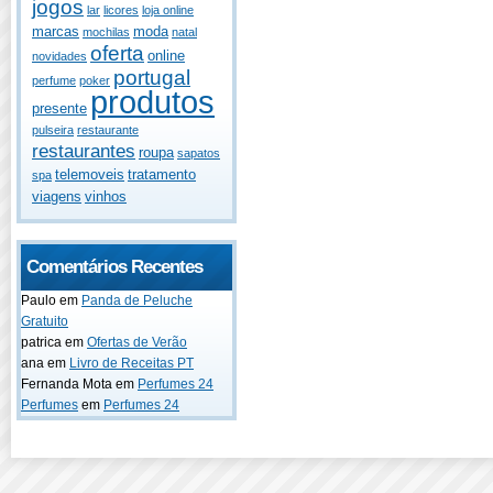
jogos
lar
licores
loja online
marcas
moda
mochilas
natal
oferta
online
novidades
portugal
perfume
poker
produtos
presente
pulseira
restaurante
restaurantes
roupa
sapatos
telemoveis
tratamento
spa
viagens
vinhos
Comentários Recentes
Paulo
em
Panda de Peluche
Gratuito
patrica
em
Ofertas de Verão
ana
em
Livro de Receitas PT
Fernanda Mota
em
Perfumes 24
Perfumes
em
Perfumes 24