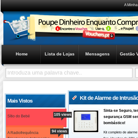
A Minha
Home
Lista de Lojas
Mensagens
Gestão 
Kit de Alarme de Intrusão
Mais Vistos
Sinta-se Seguro, t
105 views
Sítio do Bebé
segurança GSM sem
bombástico!
94 views
Kit completo de alarm
A Radiofrequência