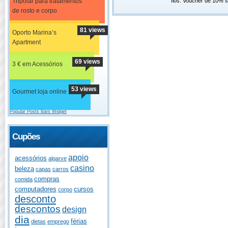
Tripolar para tratamentos
fios. Voucher de 10% s
de rosto e corpo
81 views
Oporto Marina’s
Apartment
69 views
3 € em Acessórios
53 views
Gourmet loja online
Popular Posts Bars Widget
Cupões
apoio
acessórios
algarve
casino
beleza
capas
carros
compras
comida
computadores
cursos
corpo
desconto
descontos
design
dia
férias
dietas
emprego