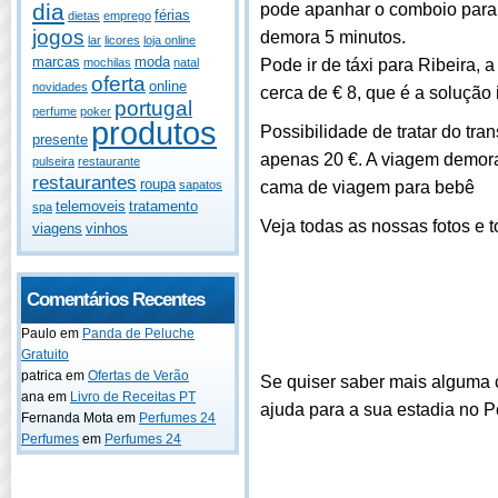
dia
pode apanhar o comboio para 
férias
dietas
emprego
jogos
demora 5 minutos.
lar
licores
loja online
marcas
moda
Pode ir de táxi para Ribeira, 
mochilas
natal
oferta
online
novidades
cerca de € 8, que é a solução 
portugal
perfume
poker
produtos
Possibilidade de tratar do tra
presente
apenas 20 €. A viagem demora
pulseira
restaurante
restaurantes
roupa
cama de viagem para bebê
sapatos
telemoveis
tratamento
spa
Veja todas as nossas fotos e 
viagens
vinhos
Comentários Recentes
Paulo
em
Panda de Peluche
Gratuito
patrica
em
Ofertas de Verão
Se quiser saber mais alguma 
ana
em
Livro de Receitas PT
ajuda para a sua estadia no Po
Fernanda Mota
em
Perfumes 24
Perfumes
em
Perfumes 24