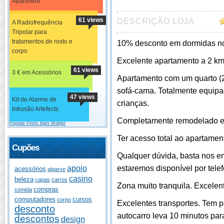
Apartment
61 views
DESCRIÇÃO LOJA
A Radiofrequência
Tripolar para
tratamentos de rosto e
10% desconto em dormidas no
corpo
Excelente apartamento a 2 km
61 views
3 € em Acessórios
Apartamento com um quarto (2
sofá-cama. Totalmente equipad
47 views
Kit de Alarme de
crianças.
Intrusão Artefects
Completamente remodelado e 
Popular Posts Bars Widget
Ter acesso total ao apartamen
Cupões
Qualquer dúvida, basta nos en
estaremos disponível por tele
apoio
acessórios
algarve
casino
beleza
capas
carros
Zona muito tranquila. Excelen
compras
comida
computadores
cursos
corpo
Excelentes transportes. Tem p
desconto
autocarro leva 10 minutos pa
descontos
design