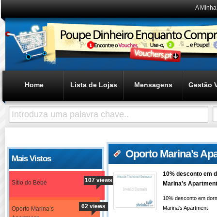
A Minha
Home
Lista de Lojas
Mensagens
Gestão 
Oporto Marina’s Ap
Mais Vistos
10% desconto em d
107 views
Sítio do Bebé
Marina's Apartmen
10% desconto em dorm
62 views
Marina's Apartment
Oporto Marina’s