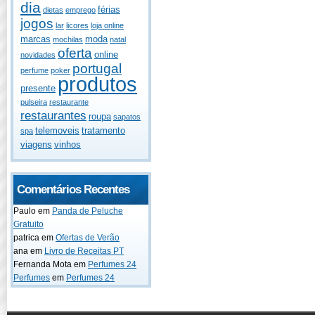
dia
férias
dietas
emprego
jogos
lar
licores
loja online
marcas
moda
mochilas
natal
oferta
online
novidades
portugal
perfume
poker
produtos
presente
pulseira
restaurante
restaurantes
roupa
sapatos
telemoveis
tratamento
spa
viagens
vinhos
Comentários Recentes
Paulo
em
Panda de Peluche
Gratuito
patrica
em
Ofertas de Verão
ana
em
Livro de Receitas PT
Fernanda Mota
em
Perfumes 24
Perfumes
em
Perfumes 24