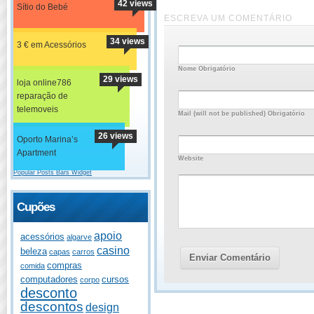
42 views
Sítio do Bebé
ESCREVA UM COMENTÁRIO
34 views
3 € em Acessórios
Nome Obrigatório
29 views
loja online786
reparação de
telemoveis
Mail (will not be published) Obrigatório
26 views
Oporto Marina’s
Apartment
Website
Popular Posts Bars Widget
Cupões
apoio
acessórios
algarve
casino
beleza
capas
carros
compras
comida
computadores
cursos
corpo
desconto
descontos
design