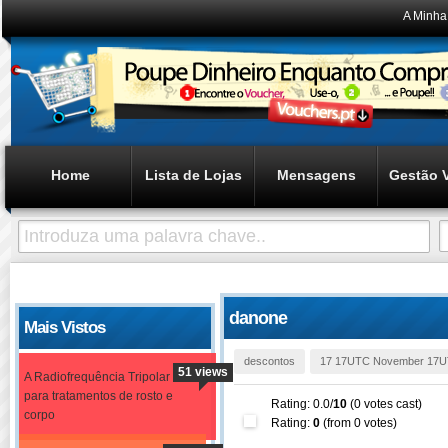
A Minha
Home
Lista de Lojas
Mensagens
Gestão 
danone
Mais Vistos
descontos
17 17UTC November 17U
51 views
A Radiofrequência Tripolar
para tratamentos de rosto e
Rating: 0.0/
10
(0 votes cast)
corpo
Rating:
0
(from 0 votes)