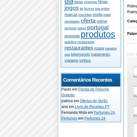
dia
férias
dietas
emprego
Rating
jogos
lar
licores
loja online
Ratin
marcas
moda
mochilas
natal
oferta
Categ
online
novidades
portugal
perfume
poker
produtos
Pala
presente
pulseira
restaurante
restaurantes
roupa
sapatos
telemoveis
tratamento
ESC
spa
viagens
vinhos
No
Comentários Recentes
Paulo
em
Panda de Peluche
Gratuito
Ma
patrica
em
Ofertas de Verão
ana
em
Livro de Receitas PT
Fernanda Mota
em
Perfumes 24
We
Perfumes
em
Perfumes 24