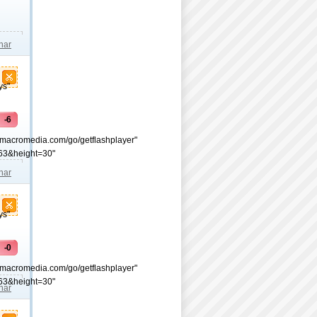
lhar
ys"
-6
.macromedia.com/go/getflashplayer"
63&height=30"
lhar
ys"
-0
.macromedia.com/go/getflashplayer"
63&height=30"
lhar