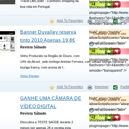
Travel LifeCooler - o primeiro shopping da
type="application/x-
+4
boa vida em Portugal.
shockwave-flash"
pluginspage="http://www
flashvars="id=3&width=1
Add To Favorites
Imprimpr
Parti
wmode="transparent" />
Banner Duvalley reserva
NaN" align="middle"
Clique p/ visitar o site
allowScriptAccess="alwa
tinto 2010 Apenas 19,8€
allowFullScreen="false"
DESCONHECIDO
Revista Sábado
type="application/x-
+0
shockwave-flash"
Vinho Produzido na Região do Douro, com
pluginspage="http://www
14% de Alcool , pelo enólogo António Ferreira, com castas touriga nacional e
flashvars="id=4&width=1
touriga franca, com aroma de f..
wmode="transparent" />
Vinho Premier
,
Add To Favorites
Imprimpr
Parti
GANHE UMA CÂMARA DE
NaN" align="middle"
Clique p/ visitar o site
allowScriptAccess="alwa
VÍDEO DIGITAL
allowFullScreen="false"
DESCONHECIDO
Revista Sábado
type="application/x-
+2
shockwave-flash"
Descubra a TESTE SAÚDE durante 2
pluginspage="http://www
meses por apenas 2€ e receba esta