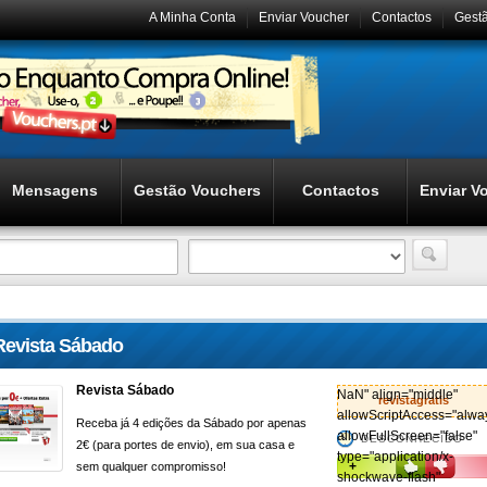
A Minha Conta
Enviar Voucher
Contactos
Gest
Mensagens
Gestão Vouchers
Contactos
Enviar V
Revista Sábado
Revista Sábado
NaN" align="middle"
revistagratis
allowScriptAccess="alwa
Receba já 4 edições da Sábado por apenas
allowFullScreen="false"
DESCONHECIDO
2€ (para portes de envio), em sua casa e
type="application/x-
+
sem qualquer compromisso!
shockwave-flash"