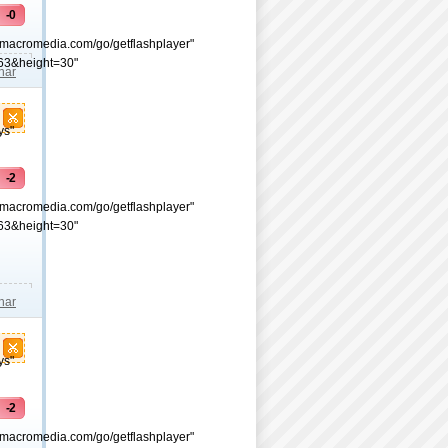
-0
.macromedia.com/go/getflashplayer"
63&height=30"
lhar
ys"
-2
.macromedia.com/go/getflashplayer"
63&height=30"
lhar
ys"
-2
.macromedia.com/go/getflashplayer"