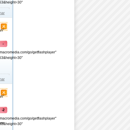
63&height=30"
lhar
ys"
-
.macromedia.com/go/getflashplayer"
63&height=30"
lhar
ys"
-2
.macromedia.com/go/getflashplayer"
upe
63&height=30"