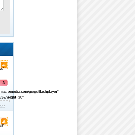
ys"
-3
.macromedia.com/go/getflashplayer"
63&height=30"
lhar
ys"