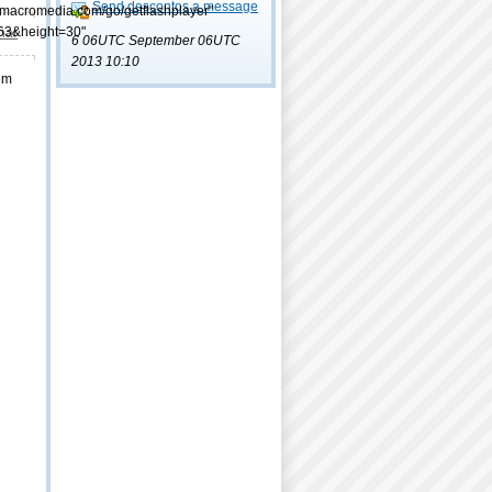
Send descontos a message
.macromedia.com/go/getflashplayer"
63&height=30"
lhar
6 06UTC September 06UTC
2013 10:10
em