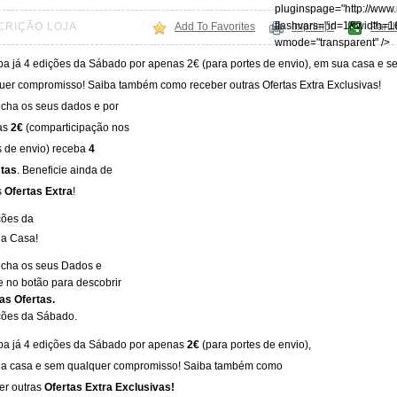
pluginspage="http://www
flashvars="id=1&width=1
CRIÇÃO LOJA
Add To Favorites
Imprimpr
Parti
wmode="transparent" />
a já 4 edições da Sábado por apenas 2€ (para portes de envio), em sua casa e s
uer compromisso! Saiba também como receber outras Ofertas Extra Exclusivas!
cha os seus dados e por
as
2€
(comparticipação nos
s de envio) receba
4
tas
. Beneficie ainda de
s
Ofertas Extra
!
ções da
a Casa!
cha os seus Dados e
e no botão para descobrir
as Ofertas.
ções da Sábado.
a já 4 edições da Sábado por apenas
2€
(para portes de envio),
a casa e sem qualquer compromisso! Saiba também como
er outras
Ofertas Extra Exclusivas!