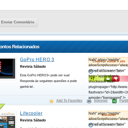
ontos Relacionados
GoPro HERO 3
NaN" align="middle"
Clique p/ visitar o site
allowScriptAccess="alwa
Revista Sábado
allowFullScreen="false"
DESCONHECIDO
Esta GoPro HERO3+ pode ser sua!
type="application/x-
+7
Responda às seguintes questões e pode
shockwave-flash"
ganhá-la!..
pluginspage="http://www
flashvars="id=2&width=1
wmode="transparent" />
Add To Favorites
Imprimpr
Parti
Lifecooler
NaN" align="middle"
lifecooler
allowScriptAccess="alwa
Revista Sábado
allowFullScreen="false"
DESCONHECIDO