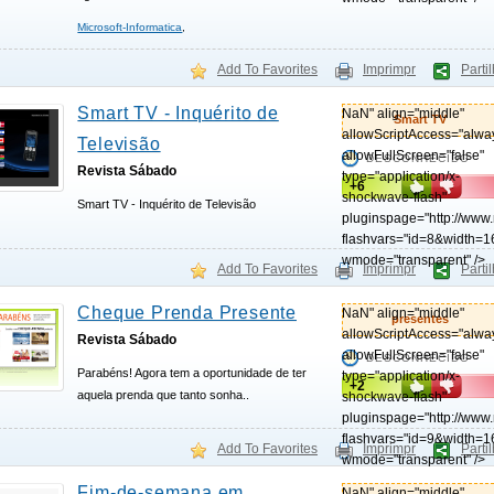
Microsoft-Informatica
,
Add To Favorites
Imprimpr
Parti
Smart TV - Inquérito de
NaN" align="middle"
Smart TV
allowScriptAccess="alwa
Televisão
allowFullScreen="false"
DESCONHECIDO
Revista Sábado
type="application/x-
+6
shockwave-flash"
Smart TV - Inquérito de Televisão
pluginspage="http://www
flashvars="id=8&width=1
wmode="transparent" />
Add To Favorites
Imprimpr
Parti
Cheque Prenda Presente
NaN" align="middle"
presentes
allowScriptAccess="alwa
Revista Sábado
allowFullScreen="false"
DESCONHECIDO
Parabéns! Agora tem a oportunidade de ter
type="application/x-
+2
aquela prenda que tanto sonha..
shockwave-flash"
pluginspage="http://www
flashvars="id=9&width=1
Add To Favorites
Imprimpr
Parti
wmode="transparent" />
Fim-de-semana em
NaN" align="middle"