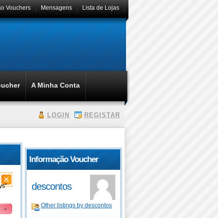
ão Vouchers
Mensagens
Lista de Lojas
oucher
A Minha Conta
LOGIN
REGISTAR
Informação Voucher
descontos
ys"
Other listings by descontos
-