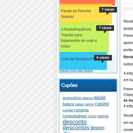
DES
7 views
Panda de Peluche
Gratuito
Receb
7 views
qualq
A Radiofrequência
Tripolar para
Preen
tratamentos de rosto e
apen
corpo
porte
Revis
6 views
Livro de Receitas PT
outra
Popular Posts Bars Widget
4 edi
em su
Cupões
Preen
Cliqu
apoio
acessórios
algarve
as su
casino
beleza
capas
carros
4 edi
compras
comida
Receb
computadores
cursos
corpo
desconto
em su
descontos
design
receb