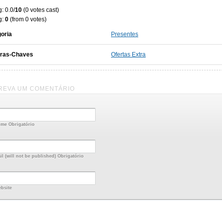
: 0.0/
10
(0 votes cast)
g:
0
(from 0 votes)
oria
Presentes
vras-Chaves
Ofertas Extra
REVA UM COMENTÁRIO
me Obrigatório
il (will not be published) Obrigatório
bsite