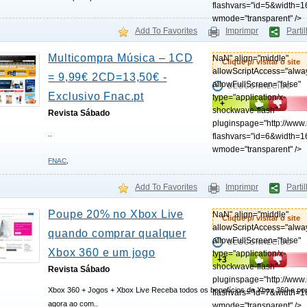
flashvars="id=5&width=1
wmode="transparent" />
Add To Favorites
Imprimpr
Parti
Multicompra Música – 1CD
NaN" align="middle"
Clique p/ visitar o site
allowScriptAccess="alwa
= 9,99€ 2CD=13,50€ -
allowFullScreen="false"
DESCONHECIDO
Exclusivo Fnac.pt
type="application/x-
+
shockwave-flash"
Revista Sábado
pluginspage="http://www
..
flashvars="id=6&width=1
wmode="transparent" />
FNAC
,
Add To Favorites
Imprimpr
Parti
Poupe 20% no Xbox Live
NaN" align="middle"
Clique p/ visitar o site
allowScriptAccess="alwa
quando comprar qualquer
allowFullScreen="false"
DESCONHECIDO
Xbox 360 e um jogo
type="application/x-
+3
shockwave-flash"
Revista Sábado
pluginspage="http://www
Xbox 360 + Jogos + Xbox Live Receba todos os benefícios da Xbox 360 e po
flashvars="id=7&width=1
agora ao com..
wmode="transparent" />