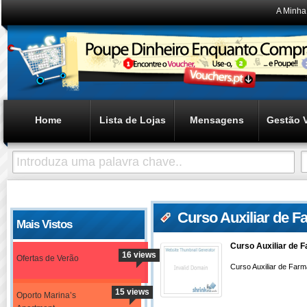
A Minha
Home
Lista de Lojas
Mensagens
Gestão 
Curso Auxiliar de F
Mais Vistos
Curso Auxiliar de 
16 views
Ofertas de Verão
Curso Auxiliar de Farm
15 views
Oporto Marina’s