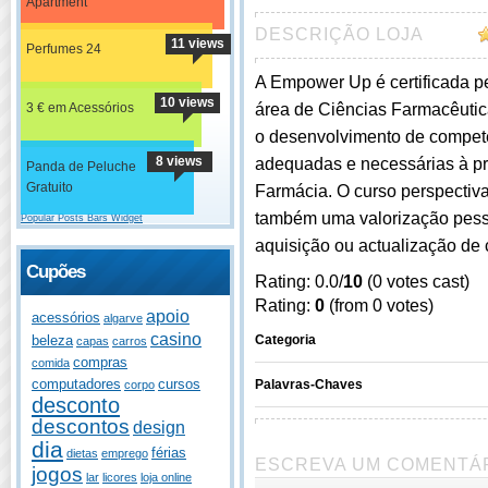
Apartment
DESCRIÇÃO LOJA
11 views
Perfumes 24
A Empower Up é certificada 
10 views
3 € em Acessórios
área de Ciências Farmacêutica
o desenvolvimento de competê
8 views
adequadas e necessárias à prá
Panda de Peluche
Gratuito
Farmácia. O curso perspectiva
também uma valorização pesso
Popular Posts Bars Widget
aquisição ou actualização de
Cupões
Rating: 0.0/
10
(0 votes cast)
Rating:
0
(from 0 votes)
apoio
acessórios
algarve
casino
Categoria
beleza
capas
carros
compras
comida
computadores
cursos
Palavras-Chaves
corpo
desconto
descontos
design
dia
férias
dietas
emprego
ESCREVA UM COMENTÁ
jogos
lar
licores
loja online