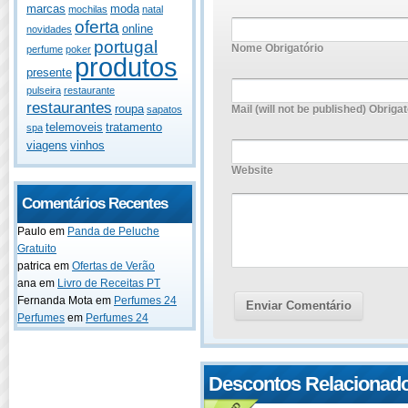
marcas
moda
mochilas
natal
oferta
online
novidades
portugal
Nome Obrigatório
perfume
poker
produtos
presente
pulseira
restaurante
restaurantes
roupa
Mail (will not be published) Obrigat
sapatos
telemoveis
tratamento
spa
viagens
vinhos
Website
Comentários Recentes
Paulo
em
Panda de Peluche
Gratuito
patrica
em
Ofertas de Verão
ana
em
Livro de Receitas PT
Fernanda Mota
em
Perfumes 24
Perfumes
em
Perfumes 24
Descontos Relacionad