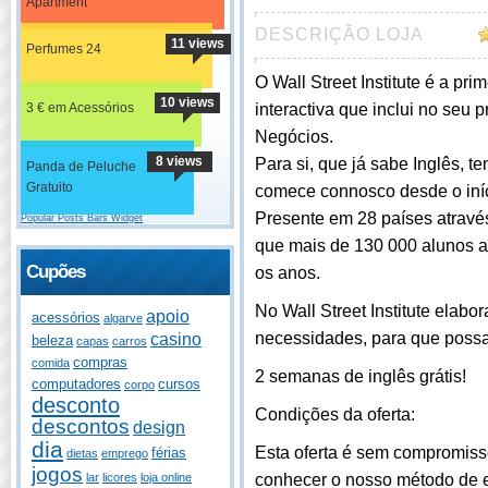
Apartment
DESCRIÇÃO LOJA
11 views
Perfumes 24
O Wall Street Institute é a pr
10 views
3 € em Acessórios
interactiva que inclui no seu 
Negócios.
8 views
Para si, que já sabe Inglês, t
Panda de Peluche
Gratuito
comece connosco desde o iníc
Presente em 28 países atravé
Popular Posts Bars Widget
que mais de 130 000 alunos a
Cupões
os anos.
No Wall Street Institute elab
apoio
acessórios
algarve
necessidades, para que possa 
casino
beleza
capas
carros
compras
comida
2 semanas de inglês grátis!
computadores
cursos
corpo
desconto
Condições da oferta:
descontos
design
dia
Esta oferta é sem compromiss
férias
dietas
emprego
jogos
conhecer o nosso método de e
lar
licores
loja online