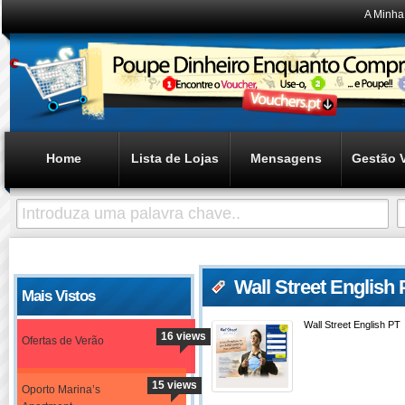
A Minha
Home
Lista de Lojas
Mensagens
Gestão 
Wall Street English
Mais Vistos
Wall Street English PT
16 views
Ofertas de Verão
15 views
Oporto Marina’s