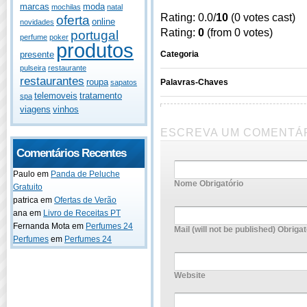
marcas
moda
mochilas
natal
Rating: 0.0/
10
(0 votes cast)
oferta
online
novidades
Rating:
0
(from 0 votes)
portugal
perfume
poker
produtos
Categoria
presente
pulseira
restaurante
restaurantes
roupa
Palavras-Chaves
sapatos
telemoveis
tratamento
spa
viagens
vinhos
ESCREVA UM COMENTÁ
Comentários Recentes
Paulo
em
Panda de Peluche
Nome Obrigatório
Gratuito
patrica
em
Ofertas de Verão
ana
em
Livro de Receitas PT
Fernanda Mota
em
Perfumes 24
Mail (will not be published) Obrigat
Perfumes
em
Perfumes 24
Website