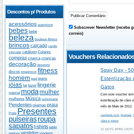
Descontos p/ Produtos
acessórios
automóvel
Subscrever Newsletter (receba g
bebes
bebé
correio)
beleza
boutique fitness
brincos
calçado
cardio
catálogo
Colares
vascular
Vouchers Relacionado
compras
criança
crianças
decoração
desporto
fitness
Spay Day - 5
discos
emagrecer
homem
Esterilização
jeans
ipad
jóias
lingerie
lar
lazer
Gatos
moda
mulher
material
Com este voucher tem
Música
mulheres
ourivesaria
esterilização de cães 
Pendentes
praia
pijamas
mês de Maio de 2012.
Presentes
Prata
caofraria.com
,
Animais
,
pulseiras
roupa
cães e gatos
sapatos
t-shirts
tablet
12 12UTC APRIL 12UTC 
vestidos
viagens
telefone