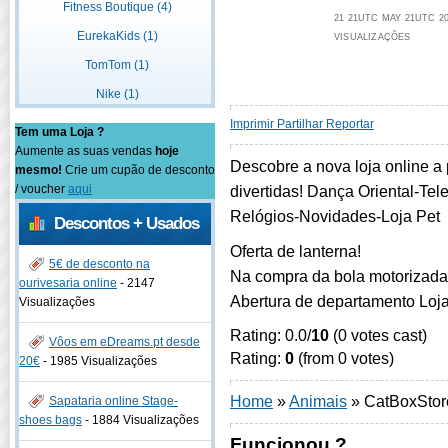
Fitness Boutique (4)
21 21UTC MAY 21UTC 20
EurekaKids (1)
VISUALIZAÇÕES
TomTom (1)
Nike (1)
Imprimir
Partilhar
Reportar
Tem uma Loja ?
Aumente as suas vendas
hoje
Descobre a nova loja online a
mesmo!
Crie um cupão de desconto
/ voucher
aqui
divertidas! Dança Oriental-Tel
Relógios-Novidades-Loja Pet
Descontos + Usados
Oferta de lanterna!
5€ de desconto na
Na compra da bola motorizada
ourivesaria online
-
2147
Abertura de departamento Loja
Visualizações
Rating: 0.0/
10
(0 votes cast)
Vôos em eDreams.pt desde
Rating:
0
(from 0 votes)
20€
-
1985 Visualizações
Home
»
Animais
»
CatBoxStor
Sapataria online Stage-
shoes bags
-
1884 Visualizações
Funcionou ?