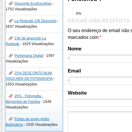
Desconto EcoEscolhas
-
1752 Visualizações
0%
DEIXAR UMA RESPOSTA
La Redoute 15€ Desconto
-
1637 Visualizações
O seu endereço de email não 
marcados com
*
15€ de desconto La
Redoute
-
1625 Visualizações
Nome
Perfumaria Digital
-
1597
*
Visualizações
Email
25% DESCONTO NUM
VOUCHER DE FOTOGRAFIA
-
*
1553 Visualizações
Website
25% - Fotografia -
Momentos de Familia
-
1549
Visualizações
Portes de envio grátis
Bebijuteria
-
1535 Visualizações