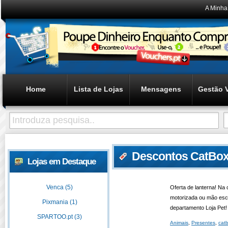
A Minha
Home
Lista de Lojas
Mensagens
Gestão 
Descontos CatBox
Lojas em Destaque
Venca (5)
Oferta de lanterna! Na
motorizada ou mão esc
Pixmania (1)
departamento Loja Pet!
SPARTOO.pt (3)
Animais
,
Presentes
,
cat