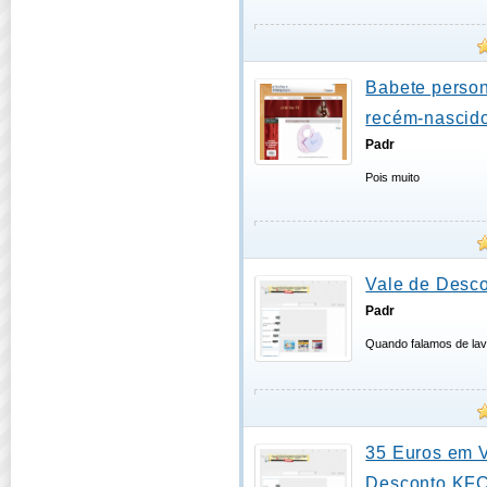
Babete person
recém-nascido
Padr
Pois muito
Vale de Desco
Padr
Quando falamos de lav
35 Euros em 
Desconto KF