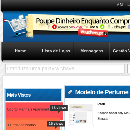
A Minha
Home
Lista de Lojas
Mensagens
Gestão 
Modelo de Perfume 
Mais Vistos
Padr
16 views
Oporto Marina’s Apartment
Escada Absolutely Me 
Escada
15 views
3 € em Acessórios