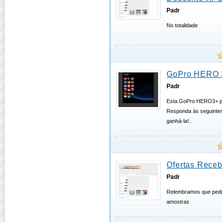
Padr
No totalidade
GoPro HERO 
Padr
Esta GoPro HERO3+ p
Responda às seguinte
ganhá-la!..
Ofertas Receb
Padr
Relembramos que pedi
amostras