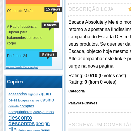
DESCRIÇÃO LOJA
15 views
Ofertas de Verão
Escada Absolutely Me é o mod
8 views
A Radiofrequência
retorno a apostar na lindíssima
Tripolar para
campanha do Escada Desire Me
tratamentos de rosto e
corpo
seus produtos. Se quer ser d
Escada, objecto hoje mesmo a 
8 views
Perfumes 24
Alto acompanhar este link e p
surge na nova página.
Popular Posts Bars Widget
Rating: 0.0/
10
(0 votes cast)
Cupões
Rating:
0
(from 0 votes)
Categoria
apoio
acessórios
algarve
casino
beleza
capas
carros
Palavras-Chaves
compras
comida
computadores
cursos
corpo
desconto
descontos
design
ESCREVA UM COMENTÁ
dia
férias
dietas
emprego