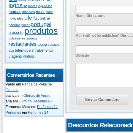
jogos
lar
licores
loja online
marcas
moda
mochilas
natal
Nome Obrigatório
oferta
online
novidades
portugal
perfume
poker
produtos
presente
Mail (will not be published) Obrigat
pulseira
restaurante
restaurantes
roupa
sapatos
telemoveis
tratamento
spa
Website
viagens
vinhos
Comentários Recentes
Paulo
em
Panda de Peluche
Gratuito
patrica
em
Ofertas de Verão
ana
em
Livro de Receitas PT
Fernanda Mota
em
Perfumes 24
Perfumes
em
Perfumes 24
Descontos Relacionad